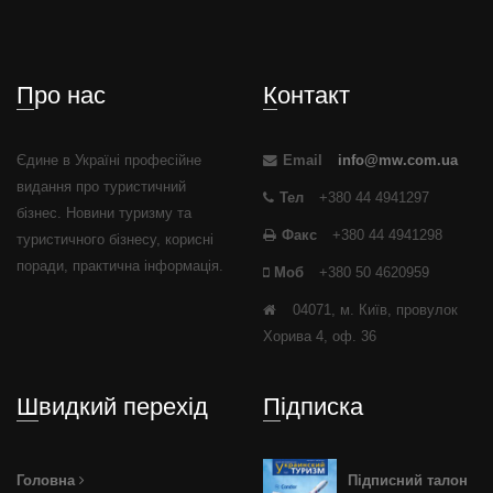
Про нас
Контакт
Єдине в Україні професійне
Email
info@mw.com.ua
видання про туристичний
Тел
+380 44 4941297
бізнес. Новини туризму та
Факс
+380 44 4941298
туристичного бізнесу, корисні
поради, практична інформація.
Моб
+380 50 4620959
04071, м. Київ, провулок
Хорива 4, оф. 36
Швидкий перехід
Підписка
Головна
Підписний талон