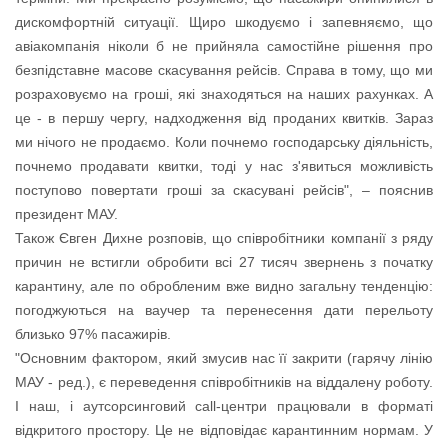
дискомфортній ситуації. Щиро шкодуємо і запевняємо, що
авіакомпанія ніколи б не прийняла самостійне рішення про
безпідставне масове скасування рейсів. Справа в тому, що ми
розраховуємо на гроші, які знаходяться на наших рахунках. А
це - в першу чергу, надходження від проданих квитків. Зараз
ми нічого не продаємо. Коли почнемо господарську діяльність,
почнемо продавати квитки, тоді у нас з'явиться можливість
поступово повертати гроші за скасувані рейсів", – пояснив
президент МАУ.
Також Євген Дихне розповів, що співробітники компанії з ряду
причин не встигли обробити всі 27 тисяч звернень з початку
карантину, але по обробленим вже видно загальну тенденцію:
погоджуються на ваучер та перенесення дати перельоту
близько 97% пасажирів.
"Основним фактором, який змусив нас її закрити (гарячу лінію
МАУ - ред.), є переведення співробітників на віддалену роботу.
І наш, і аутсорсинговий call-центри працювали в форматі
відкритого простору. Це не відповідає карантинним нормам. У