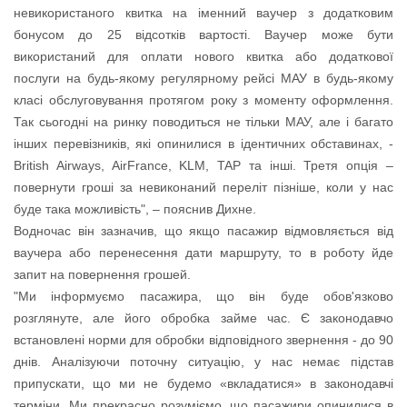
невикористаного квитка на іменний ваучер з додатковим
бонусом до 25 відсотків вартості. Ваучер може бути
використаний для оплати нового квитка або додаткової
послуги на будь-якому регулярному рейсі МАУ в будь-якому
класі обслуговування протягом року з моменту оформлення.
Так сьогодні на ринку поводиться не тільки МАУ, але і багато
інших перевізників, які опинилися в ідентичних обставинах, -
British Airways, AirFrance, KLM, TAP та інші. Третя опція –
повернути гроші за невиконаний переліт пізніше, коли у нас
буде така можливість", – пояснив Дихне.
Водночас він зазначив, що якщо пасажир відмовляється від
ваучера або перенесення дати маршруту, то в роботу йде
запит на повернення грошей.
"Ми інформуємо пасажира, що він буде обов'язково
розглянуте, але його обробка займе час. Є законодавчо
встановлені норми для обробки відповідного звернення - до 90
днів. Аналізуючи поточну ситуацію, у нас немає підстав
припускати, що ми не будемо «вкладатися» в законодавчі
терміни. Ми прекрасно розуміємо, що пасажири опинилися в