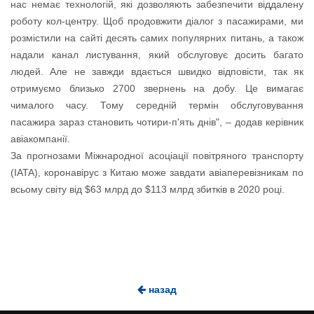
нас немає технологій, які дозволяють забезпечити віддалену
роботу кол-центру. Щоб продовжити діалог з пасажирами, ми
розмістили на сайті десять самих популярних питань, а також
надали канал листування, який обслуговує досить багато
людей. Але не завжди вдається швидко відповісти, так як
отримуємо близько 2700 звернень на добу. Це вимагає
чималого часу. Тому середній термін обслуговування
пасажира зараз становить чотири-п'ять днів", – додав керівник
авіакомпанії.
За прогнозами Міжнародної асоціації повітряного транспорту
(IATA), коронавірус з Китаю може завдати авіаперевізникам по
всьому світу від $63 млрд до $113 млрд збитків в 2020 році.
назад