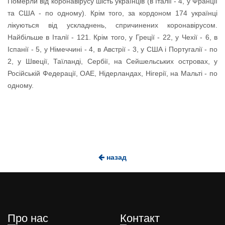
Померли від коронавірусу шість українців (в Італії - 4, у Франції
та США - по одному). Крім того, за кордоном 174 українці
лікуються від ускладнень, спричинених коронавірусом.
Найбільше в Італії - 121. Крім того, у Греції - 22, у Чехії - 6, в
Іспанії - 5, у Німеччині - 4, в Австрії - 3, у США і Португалії - по
2, у Швеції, Таїланді, Сербії, на Сейшельських островах, у
Російській Федерації, ОАЕ, Нідерландах, Нігерії, на Мальті - по
одному.
назад
Про нас
Контакт