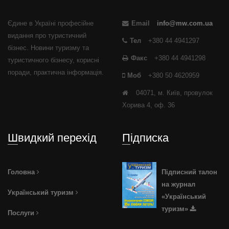
Єдине в Україні професійне
Email
info@mw.com.ua
видання про туристичний
Тел
+380 44 4941297
бізнес. Новини туризму та
Факс
+380 44 4941298
туристичного бізнесу, корисні
поради, практична інформація.
Моб
+380 50 4620959
04071, м. Київ, провулок
Хорива 4, оф. 36
Швидкий перехід
Підписка
Головна
Підписний талон
на журнал
Український туризм
«Український
туризм»
Послуги