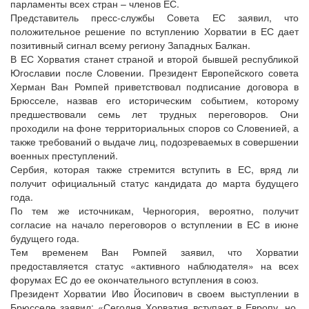
парламенты всех стран – членов ЕС.
Представитель пресс-службы Совета ЕС заявил, что
положительное решение по вступлению Хорватии в ЕС дает
позитивный сигнал всему региону Западных Балкан.
В ЕС Хорватия станет страной и второй бывшей республикой
Югославии после Словении. Президент Европейского совета
Херман Ван Ромпей приветствовал подписание договора в
Брюсселе, назвав его историческим событием, которому
предшествовали семь лет трудных переговоров. Они
проходили на фоне территориальных споров со Словенией, а
также требований о выдаче лиц, подозреваемых в совершении
военных преступлений.
Сербия, которая также стремится вступить в ЕС, вряд ли
получит официальный статус кандидата до марта будущего
года.
По тем же источникам, Черногория, вероятно, получит
согласие на начало переговоров о вступлении в ЕС в июне
будущего года.
Тем временем Ван Ромпей заявил, что Хорватии
предоставляется статус «активного наблюдателя» на всех
форумах ЕС до ее окончательного вступления в союз.
Президент Хорватии Иво Йосипович в своем выступлении в
Брюсселе заявил: «Сегодня Хорватия вступает в Европу, но,