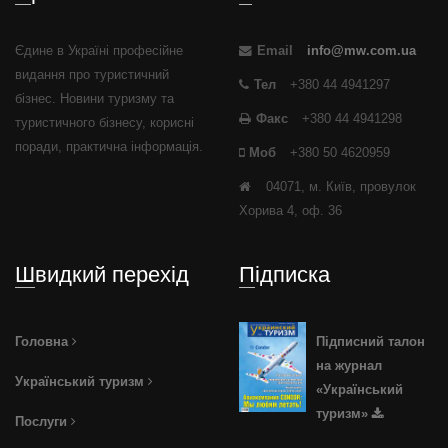
Єдине в Україні професійне
Email
info@mw.com.ua
видання про туристичний
Тел
+380 44 4941297
бізнес. Новини туризму та
Факс
+380 44 4941298
туристичного бізнесу, корисні
поради, практична інформація.
Моб
+380 50 4620959
04071, м. Київ, провулок
Хорива 4, оф. 36
Швидкий перехід
Підписка
Головна
Підписний талон
на журнал
Український туризм
«Український
туризм»
Послуги