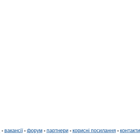
і
-
вакансії
-
форум
-
партнери
-
корисні посилання
-
контакти