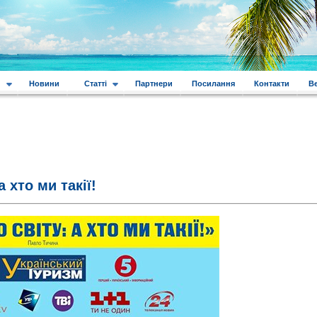
и
Новини
Статті
Партнери
Посилання
Контакти
В
 хто ми такії!