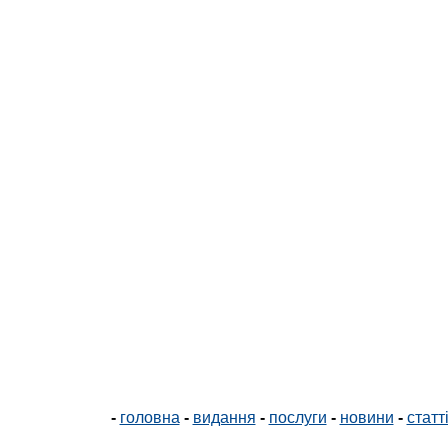
-
головна
-
видання
-
послуги
-
новини
-
статт