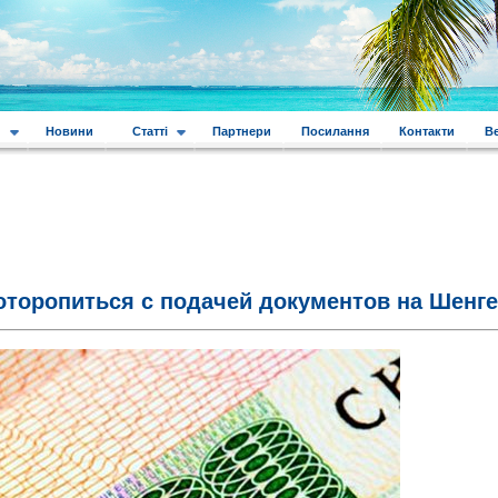
и
Новини
Статті
Партнери
Посилання
Контакти
В
оторопиться с подачей документов на Шенг