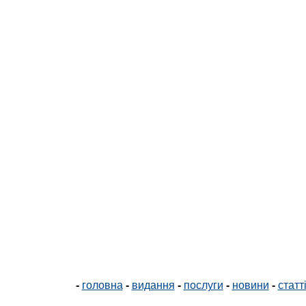
-
головна
-
видання
-
послуги
-
новини
-
статт