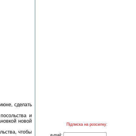
июне, сделать
посольства и
ановкой новой
Підписка на розсилку:
льства, чтобы
e-mail: