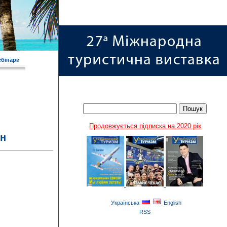
ебінари
Продовжується підписка на 2020 рік
ен
Українська
English
RSS