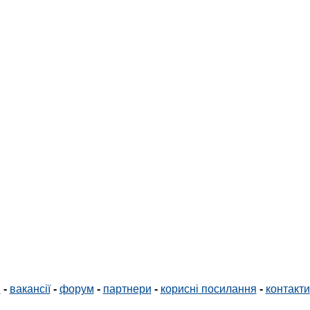
і
-
вакансії
-
форум
-
партнери
-
корисні посилання
-
контакти