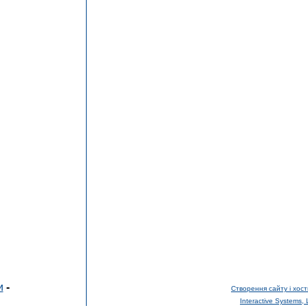
и
-
Створення сайту і хост
Interactive Systems, 