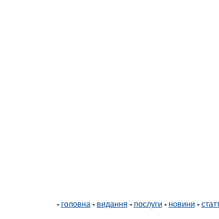
-
головна
-
видання
-
послуги
-
новини
-
статт