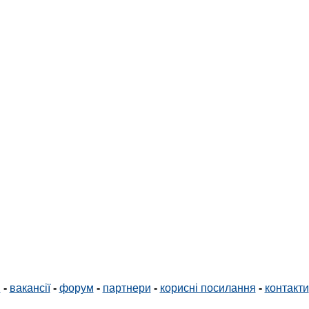
і
-
вакансії
-
форум
-
партнери
-
корисні посилання
-
контакти