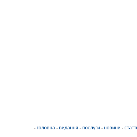
-
головна
-
видання
-
послуги
-
новини
-
статт