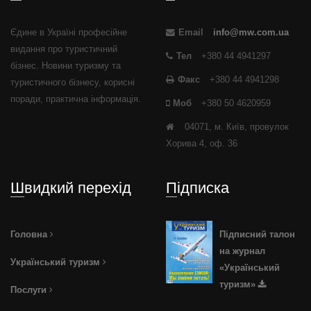
Єдине в Україні професійне
Email
info@mw.com.ua
видання про туристичний
Тел
+380 44 4941297
бізнес. Новини туризму та
Факс
+380 44 4941298
туристичного бізнесу, корисні
поради, практична інформація.
Моб
+380 50 4620959
04071, м. Київ, провулок
Хорива 4, оф. 36
Швидкий перехід
Підписка
Головна
Підписний талон
на журнал
Український туризм
«Український
туризм»
Послуги