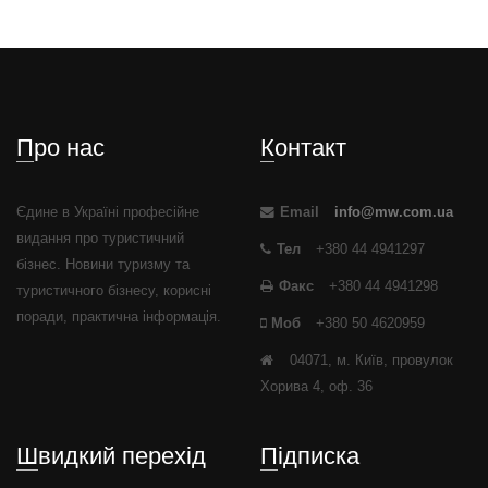
Про нас
Контакт
Єдине в Україні професійне
Email
info@mw.com.ua
видання про туристичний
Тел
+380 44 4941297
бізнес. Новини туризму та
Факс
+380 44 4941298
туристичного бізнесу, корисні
поради, практична інформація.
Моб
+380 50 4620959
04071, м. Київ, провулок
Хорива 4, оф. 36
Швидкий перехід
Підписка