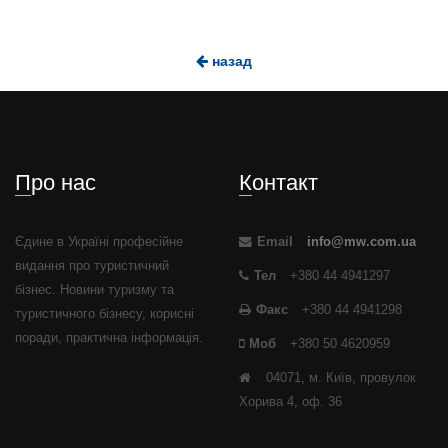
назад
Про нас
Контакт
Єдине в Україні професійне
Email
info@mw.com.ua
видання про туристичний
Тел
+380 44 4941297
бізнес. Новини туризму та
Факс
+380 44 4941298
туристичного бізнесу, корисні
поради, практична інформація.
Моб
+380 50 4620959
04071, м. Київ, провулок
Хорива 4, оф. 36