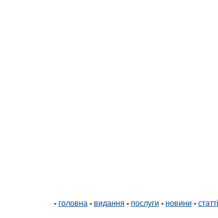
-
головна
-
видання
-
послуги
-
новини
-
статт