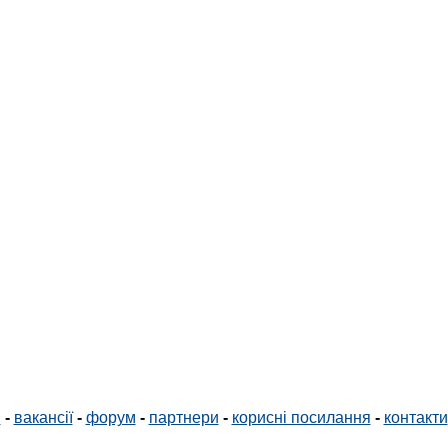
і
-
вакансії
-
форум
-
партнери
-
корисні посилання
-
контакти