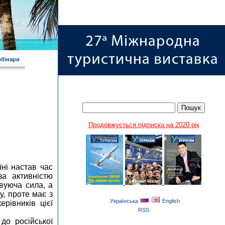
ебінари
Продовжується підписка на 2020 рік
ні настав час
за активністю
овуюча сила, а
у, проте має з
Українська
English
рівників цієї
RSS
до російської