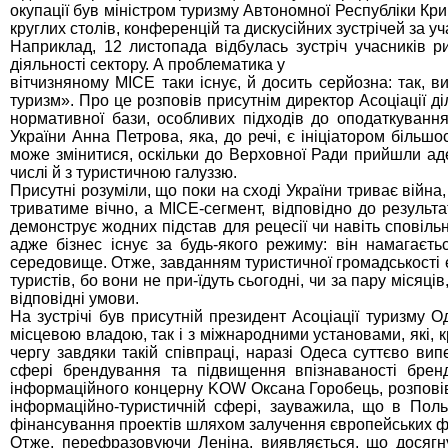
окупації був міністром туризму Автономної Республіки Кр
круглих столів, конференцій та дискусійних зустрічей за у
Наприклад, 12 листопада відбулась зустріч учасників р
діяльності сектору. А проблематика у
вітчизняному МІСЕ таки існує, й досить серйозна: так, в
туризм». Про це розповів присутнім директор Асоціації д
нормативної бази, особливих підходів до оподаткування
України Анна Петрова, яка, до речі, є ініціатором більшо
може змінитися, оскільки до Верховної Ради прийшли аде
числі й з туристичною галуззю.
Присутні розуміли, що поки на сході України триває війна,
триватиме вічно, а МІСЕ-сегмент, відповідно до результ
демонструє жодних підстав для рецесії чи навіть сповільн
адже бізнес існує за будь-якого режиму: він намагаєт
середовище. Отже, завданням туристичної громадськості є
туристів, бо вони не при-їдуть сьогодні, чи за пару місяці
відповідні умови.
На зустрічі був присутній президент Асоціації туризму Од
місцевою владою, так і з міжнародними установами, які, к
чергу завдяки такій співпраці, наразі Одеса суттєво ви
сфері брендування та підвищення впізнаваності бренд
інформаційного концерну KOW Оксана Горобець, розповів
інформаційно-туристичній сфері, зауважила, що в Поль
фінансування проектів шляхом залучення європейських ф
Отже, перефразовуючи Леніна, виявляється, що досягну