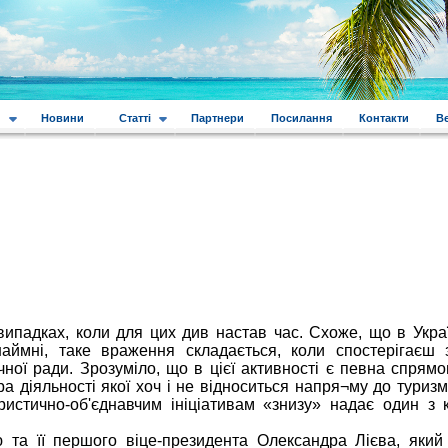
и
Новини
Статті
Партнери
Посилання
Контакти
В
випадках, коли для цих див настав час. Схоже, що в Украї
наймні, таке враження складається, коли спостерігаєш 
чної ради. Зрозуміло, що в цієї активності є певна спрям
а діяльності якої хоч і не відноситься напря¬му до туризм
истично-об'єднавчим ініціативам «знизу» надає один з ке
 та її першого віце-президента Олександра Лієва, який 