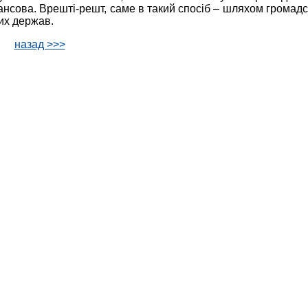
нансова. Врешті-решт, саме в такий спосіб – шляхом громадсь
их держав.
назад >>>