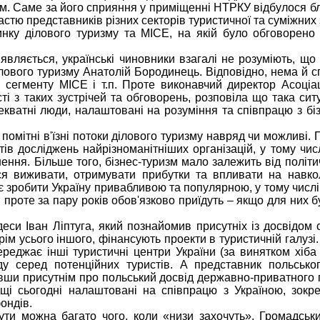
им. Саме за його сприяння у приміщенні НТРКУ відбулося б
частю представників різних секторів туристичної та суміжних 
инку ділового туризму та МІСЕ, на якій було обговорено
иявляється, українські чиновники взагалі не розуміють, що
ілового туризму Анатолій Бородинець. Відповідно, нема й с
 сегменту МІСЕ і т.п. Проте виконавчий директор Асоціаці
сті з таких зустрічей та обговорень, розповіла що така сит
кватні люди, налаштовані на розуміння та співпрацю з бі
 помітні в'їзні потоки ділового туризму навряд чи можливі. 
атів досліджень найрізноманітніших організацій, у тому ч
ення. Більше того, бізнес-туризм мало залежить від політич
ься виживати, отримувати прибутки та впливати на навко
 зробити Україну привабливою та популярною, у тому числі
в, проте за пару років обов'язково приїдуть – якщо для них б
еси Іван Ліптуга, який познайомив присутніх із досвідом с
рім усього іншого, фінансують проекти в туристичній галузі
переджає інші туристичні центри України (за винятком хіб
у серед потенційних туристів. А представник польсько
ши присутнім про польський досвід державно-приватного 
щі сьогодні налаштовані на співпрацю з Україною, зокре
ондів.
ти можна багато чого, коли «низи захочуть». Громадськи