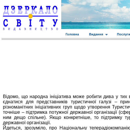
Головна
Видання
Послуг
Відомо, що народна ініціатива може робити дива у тих 
єднатися для представників туристичної галузі – при
різноманітних ініціативних груп щодо утворення Туристи
точніше – підтримка потужної державної організації (сфер
ним дещо спільне). Якщо конкретніше, то підтримку тур
державної організації.
Йдеться, зрозуміло, про Національну телерадіокомпанію