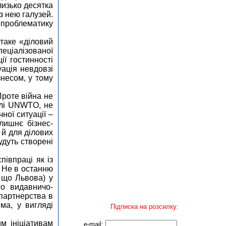
лизько десятка
з нею галузей.
 проблематику
 таке «діловий
пеціалізованої
ї гостинності
уація невдовзі
знесом, у тому
Проте війна не
ислі UNWTO, не
ної ситуації –
лишнє бізнес-
 й для ділових
удуть створені
півпраці як із
. Не в останню
а що Львова) у
го видавничо-
партнерства в
ма, у вигляді
Підписка на розсилку:
м ініціативам
e-mail: