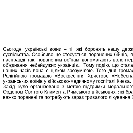
Сьогодні українські воїни – ті, які боронять нашу дер
суспільства. Особливо це стосується поранених бійців, я
насправді так: пораненим воїнам допомагають волонтерські
об'єднання небайдужих українців... Тому подію, що стал
наших часів вона є цілком зрозумілою. Того дня громад
Релігійною громадою «Воскресіння Христове «Небесн
українських воїнів у військово-медичному госпіталі Києва.
Захід було організовано з метою підтримки моральног
Орденом Святого Климента Римського військових, які брали
важко поранені та потребують зараз тривалого лікування й 