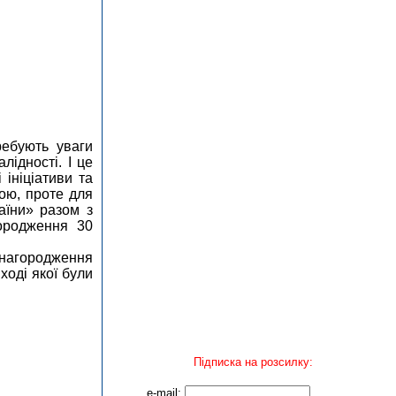
ребують уваги
лідності. І це
 ініціативи та
ною, проте для
аїни» разом з
ородження 30
 нагородження
ході якої були
Підписка на розсилку:
e-mail: