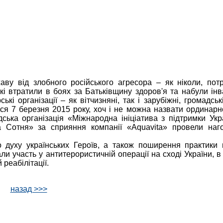
жаву від злобного російського агресора – як ніколи, пот
кі втратили в боях за Батьківщину здоров'я та набули інва
 організації – як вітчизняні, так і зарубіжні, громадські
ася 7 березня 2015 року, хоч і не можна назвати ординар
ська організація «Міжнародна ініціатива з підтримки Укр
а Сотня» за сприяння компанії «Aquavita» провели наг
о духу українських Героїв, а також поширення практики
 участь у антитерористичній операції на сході України, в 
реабілітації.
назад >>>