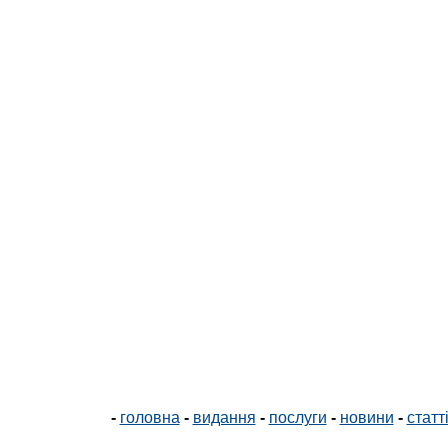
-
головна
-
видання
-
послуги
-
новини
-
статт