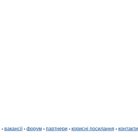
і
-
вакансії
-
форум
-
партнери
-
корисні посилання
-
контакти