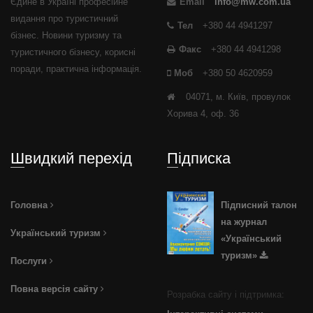
Єдине в Україні професійне
Email
info@mw.com.ua
видання про туристичний
Тел
+380 44 4941297
бізнес. Новини туризму та
Факс
+380 44 4941298
туристичного бізнесу, корисні
поради, практична інформація.
Моб
+380 50 4620959
04071, м. Київ, провулок
Хорива 4, оф. 36
Швидкий перехід
Підписка
Головна
Підписний талон
на журнал
Український туризм
«Український
туризм»
Послуги
Повна версія сайту
Розрабка сайту і підтримка: