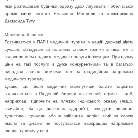
якій розташовані будинки одразу двох лауреатів Нобелівської
премії миру: самого Нельсона Мандели та архієпископа
Десмонда Туту.
Медицина й шопінг
Розвивається у ПАР і медичний туризм: у нашій державі діють
сучасні, обладнані за останнім словом техніки клініки, які із
задоволенням надають медичні послуги іноземцям. При цьому
ціни на такі послуги є дуже конкурентними та в багатьох
випадках значно нижчими, ніж на традиційних напрямках
медичного туризму.
Цікаво, що після медичних маніпуляцій багато пацієнтів
залишаються в Південній Африці на певний термін - щоб,
наприклад. відпочити на пляжах Індійського океану (якщо,
звичайно, їм це дозволяє здоров'я), відвідати численні
туристичні принади або ж здійснити шопінг, який за своєю
якістю та цінами не поступається найкращим напрямкам
шопінг-туризму у світі.