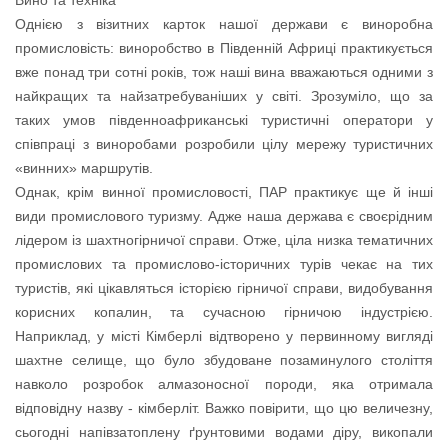
Вино та техніка
Однією з візитних карток нашої держави є виноробна
промисловість: виноробство в Південній Африці практикується
вже понад три сотні років, тож наші вина вважаються одними з
найкращих та найзатребуваніших у світі. Зрозуміло, що за
таких умов південноафриканські туристичні оператори у
співпраці з виноробами розробили цілу мережу туристичних
«винних» маршрутів.
Однак, крім винної промисловості, ПАР практикує ще й інші
види промислового туризму. Адже наша держава є своєрідним
лідером із шахтногірничої справи. Отже, ціла низка тематичних
промислових та промислово-історичних турів чекає на тих
туристів, які цікавляться історією гірничої справи, видобування
корисних копалин, та сучасною гірничою індустрією.
Наприклад, у місті Кімберлі відтворено у первинному вигляді
шахтне селище, що було збудоване позаминулого століття
навколо розробок алмазоносної породи, яка отримала
відповідну назву - кімберліт. Важко повірити, що цю величезну,
сьогодні напівзатоплену ґрунтовими водами діру, викопали