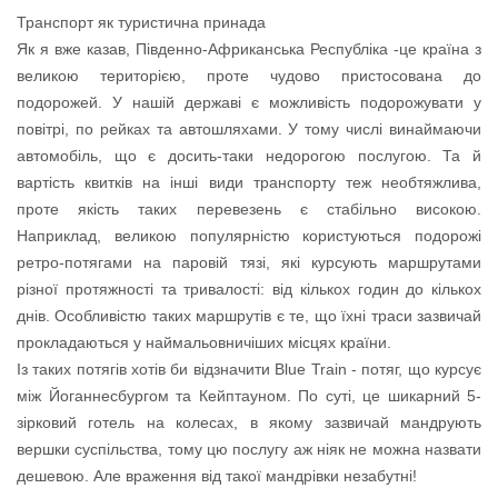
Транспорт як туристична принада
Як я вже казав, Південно-Африканська Республіка -це країна з
великою територією, проте чудово пристосована до
подорожей. У нашій державі є можливість подорожувати у
повітрі, по рейках та автошляхами. У тому числі винаймаючи
автомобіль, що є досить-таки недорогою послугою. Та й
вартість квитків на інші види транспорту теж необтяжлива,
проте якість таких перевезень є стабільно високою.
Наприклад, великою популярністю користуються подорожі
ретро-потягами на паровій тязі, які курсують маршрутами
різної протяжності та тривалості: від кількох годин до кількох
днів. Особливістю таких маршрутів є те, що їхні траси зазвичай
прокладаються у наймальовничіших місцях країни.
Із таких потягів хотів би відзначити Blue Train - потяг, що курсує
між Йоганнесбургом та Кейптауном. По суті, це шикарний 5-
зірковий готель на колесах, в якому зазвичай мандрують
вершки суспільства, тому цю послугу аж ніяк не можна назвати
дешевою. Але враження від такої мандрівки незабутні!