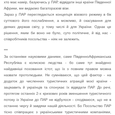
хто має намір, базуючись у ПАР, відвідати інші країни Південної
Африки, ми видаємо багаторазові візи.
Зараз у ПАР переглядається концепція візового режиму в бік
суттєвого його послаблення, а можливо, й скасування для
деяких держав світу, у тому числі й для України. Однак це
рішення, яким би воно не було, суто політичне, й від нас -
співробітників посольства – ніяк не залежить.
***
За останніми науковими даними, саме ПівденноАфриканська
Республіка є колискою людства - бо саме тут знайдено
найдавніші поховання істот, що їх з повним правом можна
назвати протолюдьми. Не сумніваюся, що цей фактор - на
додаток до численних туристичних атракцій моєї країни -
зацікавить й українців та спонукає їх відвідати ПАР. До речі,
протягом останніх 2-х кризових років зменшення туристичного
потоку із України до ПАР не відбулося - сподіваюся, що не в
останню чергу й завдяки нашій діяльності. Бо Посольство ПАР
тісно співпрацює з українськими туристичними компаніями,