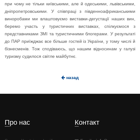
при чому не тільки київськими, але й одеськими, львівськими,
дніпропетровськими. У співпраці з південноафриканськими
виноробами ми влаштовуємо виставки-дегустації наших вин,
беремо участь у туристичних виставках, спілкуємося з
представниками ЗМІ та туристичними блогерами. У результаті
до ПАР приїжджає все більше гостей із України, у тому числі й
бізнесменів. Тож сподіваюсь, що нашим відносинам у галузі
туризму судилося світле майбутнє.
назад
Про нас
Контакт