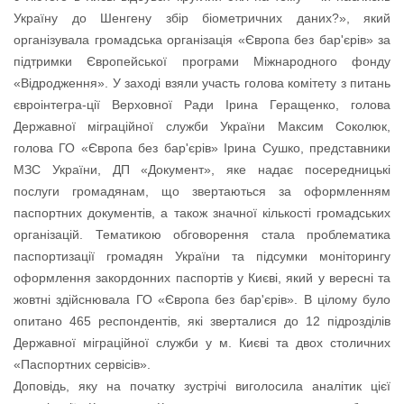
Україну до Шенгену збір біометричних даних?», який
організувала громадська організація «Європа без бар'єрів» за
підтримки Європейської програми Міжнародного фонду
«Відродження». У заході взяли участь голова комітету з питань
євроінтегра-ції Верховної Ради Ірина Геращенко, голова
Державної міграційної служби України Максим Соколюк,
голова ГО «Європа без бар'єрів» Ірина Сушко, представники
МЗС України, ДП «Документ», яке надає посередницькі
послуги громадянам, що звертаються за оформленням
паспортних документів, а також значної кількості громадських
організацій. Тематикою обговорення стала проблематика
паспортизації громадян України та підсумки моніторингу
оформлення закордонних паспортів у Києві, який у вересні та
жовтні здійснювала ГО «Європа без бар'єрів». В цілому було
опитано 465 респондентів, які зверталися до 12 підрозділів
Державної міграційної служби у м. Києві та двох столичних
«Паспортних сервісів».
Доповідь, яку на початку зустрічі виголосила аналітик цієї