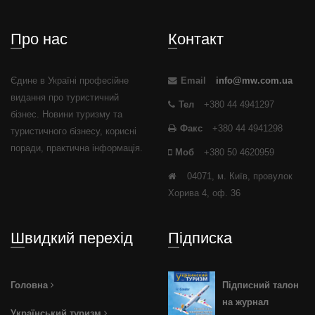
Про нас
Контакт
Єдине в Україні професійне
Email
info@mw.com.ua
видання про туристичний
Тел
+380 44 4941297
бізнес. Новини туризму та
Факс
+380 44 4941298
туристичного бізнесу, корисні
поради, практична інформація.
Моб
+380 50 4620959
04071, м. Київ, провулок
Хорива 4, оф. 36
Швидкий перехід
Підписка
Головна
Підписний талон
на журнал
Український туризм