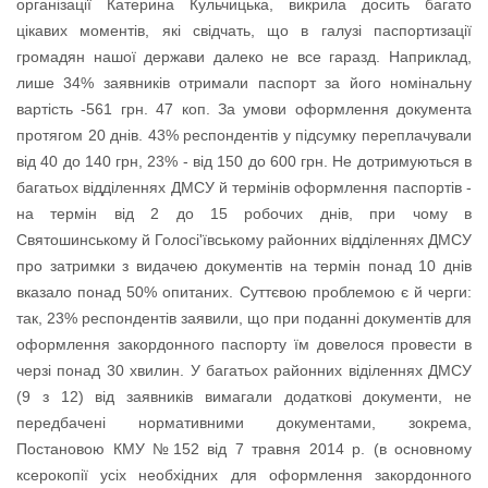
організації Катерина Кульчицька, викрила досить багато
цікавих моментів, які свідчать, що в галузі паспортизації
громадян нашої держави далеко не все гаразд. Наприклад,
лише 34% заявників отримали паспорт за його номінальну
вартість -561 грн. 47 коп. За умови оформлення документа
протягом 20 днів. 43% респондентів у підсумку переплачували
від 40 до 140 грн, 23% - від 150 до 600 грн. Не дотримуються в
багатьох відділеннях ДМСУ й термінів оформлення паспортів -
на термін від 2 до 15 робочих днів, при чому в
Святошинському й Голосі'ївському районних відділеннях ДМСУ
про затримки з видачею документів на термін понад 10 днів
вказало понад 50% опитаних. Суттєвою проблемою є й черги:
так, 23% респондентів заявили, що при поданні документів для
оформлення закордонного паспорту їм довелося провести в
черзі понад 30 хвилин. У багатьох районних віділеннях ДМСУ
(9 з 12) від заявників вимагали додаткові документи, не
передбачені нормативними документами, зокрема,
Постановою КМУ №152 від 7 травня 2014 р. (в основному
ксерокопії усіх необхідних для оформлення закордонного