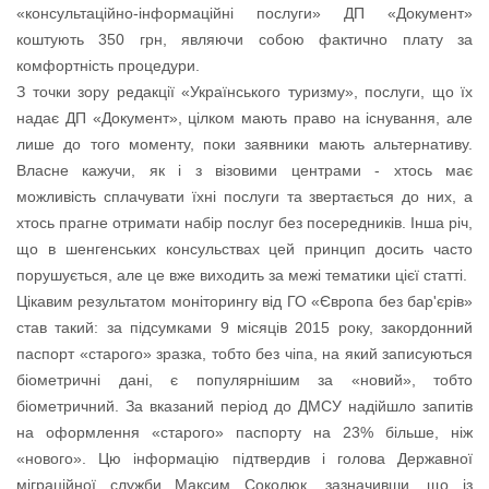
«консультаційно-інформаційні послуги» ДП «Документ»
коштують 350 грн, являючи собою фактично плату за
комфортність процедури.
З точки зору редакції «Українського туризму», послуги, що їх
надає ДП «Документ», цілком мають право на існування, але
лише до того моменту, поки заявники мають альтернативу.
Власне кажучи, як і з візовими центрами - хтось має
можливість сплачувати їхні послуги та звертається до них, а
хтось прагне отримати набір послуг без посередників. Інша річ,
що в шенгенських консульствах цей принцип досить часто
порушується, але це вже виходить за межі тематики цієї статті.
Цікавим результатом моніторингу від ГО «Європа без бар'єрів»
став такий: за підсумками 9 місяців 2015 року, закордонний
паспорт «старого» зразка, тобто без чіпа, на який записуються
біометричні дані, є популярнішим за «новий», тобто
біометричний. За вказаний період до ДМСУ надійшло запитів
на оформлення «старого» паспорту на 23% більше, ніж
«нового». Цю інформацію підтвердив і голова Державної
міграційної служби Максим Соколюк, зазначивши, що із