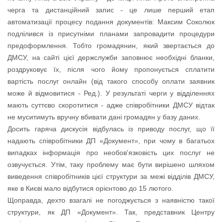
черга та дистанційний запис - це лише перший етап
автоматизації процесу подання документів: Максим Соколюк
подлілився із присутніми планами запровадити процедури
предоформлення. Тобто громадянин, який звертається до
ДМСУ, на сайті цієї держслужби заповнює необхідні бланки,
роздруковує їх, після чого йому пропонується сплатити
вартість послуг онлайн (від такого способу оплати заявник
може й відмовитися - Ред.). У результаті черги у відділеннях
мають суттєво скоротитися - адже співробітники ДМСУ відтак
не муситимуть вручну вбивати дані громадян у базу даних.
Досить гаряча дискусія відбулась із приводу послуг, що її
надають співробітники ДП «Документ», при чому в багатьох
випадках інформація про необов'язковість цих послуг не
озвучується. Утім, таку проблему має бути вирішено шляхом
виведення співробітників цієї структури за межі відділів ДМСУ,
яке в Києві мало відбутися орієнтово до 15 лютого.
Щоправда, дехто взагалі не погоджується з наявністю такої
структури, як ДП «Документ». Так, представник Центру