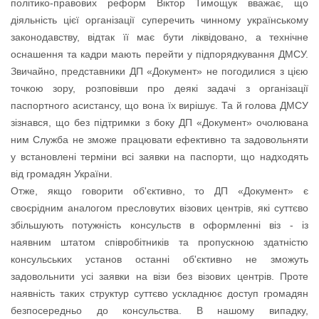
політико-правових реформ Віктор Тимощук вважає, що
діяльність цієї організації суперечить чинному українському
законодавству, відтак її має бути ліквідовано, а технічне
оснашення та кадри мають перейти у підпорядкування ДМСУ.
Звичайно, представники ДП «Документ» не погодилися з цією
точкою зору, розповівши про деякі задачі з організації
паспортного асистансу, що вона їх вирішує. Та й голова ДМСУ
зізнався, що без підтримки з боку ДП «Документ» очолювана
ним Служба не зможе працювати ефективно та задовольняти
у встановлені терміни всі заявки на паспорти, що надходять
від громадян України.
Отже, якщо говорити об'єктивно, то ДП «Документ» є
своєрідним аналогом пресловутих візових центрів, які суттєво
збільшують потужність консульств в оформленні віз - із
наявним штатом співробітників та пропускною здатністю
консульських установ останні об'єктивно не зможуть
задовольнити усі заявки на візи без візових центрів. Проте
наявність таких структур суттєво ускладнює доступ громадян
безпосередньо до консульства. В нашому випадку,