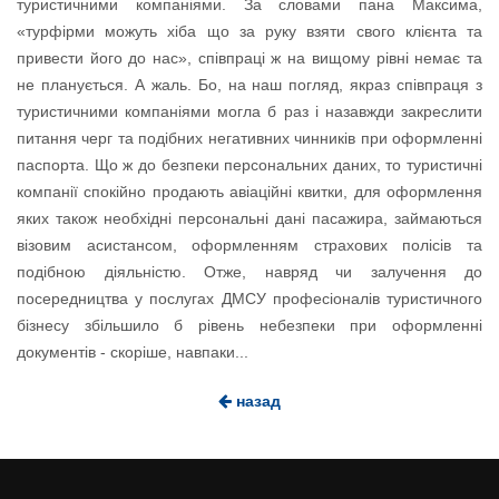
туристичними компаніями. За словами пана Максима,
«турфірми можуть хіба що за руку взяти свого клієнта та
привести його до нас», співпраці ж на вищому рівні немає та
не планується. А жаль. Бо, на наш погляд, якраз співпраця з
туристичними компаніями могла б раз і назавжди закреслити
питання черг та подібних негативних чинників при оформленні
паспорта. Що ж до безпеки персональних даних, то туристичні
компанії спокійно продають авіаційні квитки, для оформлення
яких також необхідні персональні дані пасажира, займаються
візовим асистансом, оформленням страхових полісів та
подібною діяльністю. Отже, навряд чи залучення до
посередництва у послугах ДМСУ професіоналів туристичного
бізнесу збільшило б рівень небезпеки при оформленні
документів - скоріше, навпаки...
назад