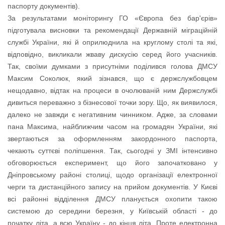
паспорту документів).
За результатами моніторингу ГО «Європа без бар'єрів»
підготувала висновки та рекомендації Державній міграційній
службі України, які й оприлюднила на круглому столі та які,
відповідно, викликали жваву дискусію серед його учасників.
Так, своїми думками з присутніми поділився голова ДМСУ
Максим Соколюк, який зізнався, що є держслужбовцем
нещодавно, відтак на процеси в очолюваній ним Держслужбі
дивиться переважно з бізнесової точки зору. Що, як виявилося,
далеко не завжди є негативним чинником. Адже, за словами
пана Максима, найближчим часом на громадян України, які
звертаються за оформленням закордонного паспорта,
чекають суттєві поліпшення. Так, сьогодні у ЗМІ інтенсивно
обговорюється експеримент, що його започатковано у
Дніпровському районі столиці, щодо організації електронної
черги та дистанційного запису на прийом документів. У Києві
всі районні відділення ДМСУ планується охопити такою
системою до середини березня, у Київській області - до
початку літа, а всю Україну - до кінця літа. Проте електронна