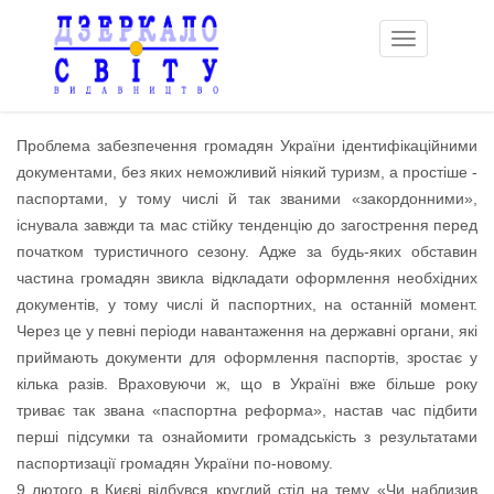
Toggle
navigation
Проблема забезпечення громадян України ідентифікаційними
документами, без яких неможливий ніякий туризм, а простіше -
паспортами, у тому числі й так званими «закордонними»,
існувала завжди та мас стійку тенденцію до загострення перед
початком туристичного сезону. Адже за будь-яких обставин
частина громадян звикла відкладати оформлення необхідних
документів, у тому числі й паспортних, на останній момент.
Через це у певні періоди навантаження на державні органи, які
приймають документи для оформлення паспортів, зростає у
кілька разів. Враховуючи ж, що в Україні вже більше року
триває так звана «паспортна реформа», настав час підбити
перші підсумки та ознайомити громадськість з результатами
паспортизації громадян України по-новому.
9 лютого в Києві відбувся круглий стіл на тему «Чи наблизив