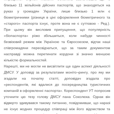
близько 11 мільйонів дійсних паспортів, що знаходяться на
руках у громадян України, лише близько 1 млн є
біометричними (різниця в ціні оформлення біометричного та
«старого» паспорта існує, проте вона не є суттєвою - Ред.).
При цьому він висловив припущення, що популярність
«біопаспорта» різко збільшиться, коли набуде чинності
безвізовий режим між Україною та Євросоюзом, відтак наші
співгромадяни пересвідчаться, що за таким документом
насправді можна перетинати кордони зі значно меншою
кількістю формальностей.
Нарешті, ми не могли не висвітлити ще один аспект діяльності
ДМСУ. У доповіді за результатами моніто¬рингу, про яку ми
згадали на початку статті, доповідач згадала про
«респондентів, які вдалися до посередництва туристичних
компаній в оформленні паспорта». Кореспондент УТ попросив
уточнити цю тезу голову ДМСУ пана Соколюка. Однак він
відверто здивувався такому питанню, повідомивши, що наразі
не існує жодних процедур співпраці між його відомством та