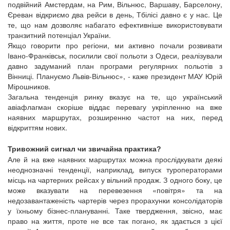
подвійний Амстердам, на Рим, Вільнюс, Варшаву, Барселону,
Єреван відкриємо два рейси в день, Тбілісі давно є у нас. Це
те, що нам дозволяє набагато ефективніше використовувати
транзитний потенціал України.
Якщо говорити про регіони, ми активно почали розвивати
Івано-Франківськ, посилили свої польоти з Одеси, реалізували
давно задуманий план програми регулярних польотів з
Вінниці. Плануємо Львів-Вільнюс», - каже президент МАУ Юрій
Мірошников.
Загальна тенденція ринку вказує на те, що український
авіафлагман скоріше віддає перевагу укріпленню на вже
наявних маршрутах, розширенню частот на них, перед
відкриттям нових.
Тривожний сигнал чи звичайна практика?
Але й на вже наявних маршрутах можна прослідкувати деякі
неоднозначні тенденції, наприклад, випуск туроператорами
місць на чартерних рейсах у вільний продаж. З одного боку, це
може вказувати на перевезення «повітря» та на
недозавантаженість чартерів через прорахунки консолідаторів
у їхньому бізнес-плануванні. Таке твердження, звісно, має
право на життя, проте не все так погано, як здається з цієї