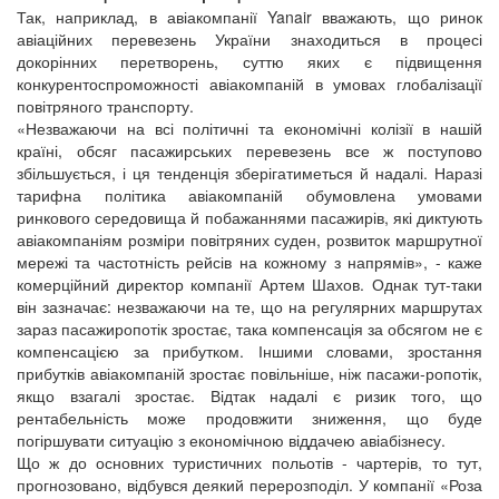
Так, наприклад, в авіакомпанії Yanair вважають, що ринок
авіаційних перевезень України знаходиться в процесі
докорінних перетворень, суттю яких є підвищення
конкурентоспроможності авіакомпаній в умовах глобалізації
повітряного транспорту.
«Незважаючи на всі політичні та економічні колізії в нашій
країні, обсяг пасажирських перевезень все ж поступово
збільшується, і ця тенденція зберігатиметься й надалі. Наразі
тарифна політика авіакомпаній обумовлена умовами
ринкового середовища й побажаннями пасажирів, які диктують
авіакомпаніям розміри повітряних суден, розвиток маршрутної
мережі та частотність рейсів на кожному з напрямів», - каже
комерційний директор компанії Артем Шахов. Однак тут-таки
він зазначає: незважаючи на те, що на регулярних маршрутах
зараз пасажиропотік зростає, така компенсація за обсягом не є
компенсацією за прибутком. Іншими словами, зростання
прибутків авіакомпаній зростає повільніше, ніж пасажи-ропотік,
якщо взагалі зростає. Відтак надалі є ризик того, що
рентабельність може продовжити зниження, що буде
погіршувати ситуацію з економічною віддачею авіабізнесу.
Що ж до основних туристичних польотів - чартерів, то тут,
прогнозовано, відбувся деякий перерозподіл. У компанії «Роза