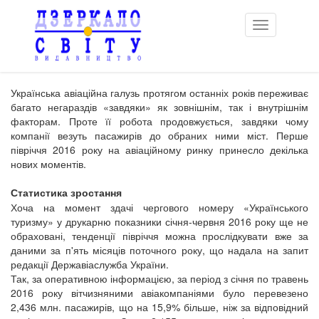
Toggle
navigation
Українська авіаційна галузь протягом останніх років переживає
багато негараздів «завдяки» як зовнішнім, так і внутрішнім
факторам. Проте її робота продовжується, завдяки чому
компанії везуть пасажирів до обраних ними міст. Перше
півріччя 2016 року на авіаційному ринку принесло декілька
нових моментів.
Статистика зростання
Хоча на момент здачі чергового номеру «Українського
туризму» у друкарню показники січня-червня 2016 року ще не
обраховані, тенденції півріччя можна прослідкувати вже за
даними за п'ять місяців поточного року, що надала на запит
редакції Державіаслужба України.
Так, за оперативною інформацією, за період з січня по травень
2016 року вітчизняними авіакомпаніями було перевезено
2,436 млн. пасажирів, що на 15,9% більше, ніж за відповідний