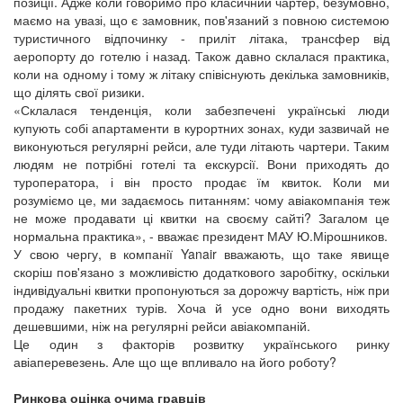
позиції. Адже коли говоримо про класичний чартер, безумовно,
маємо на увазі, що є замовник, пов'язаний з повною системою
туристичного відпочинку - приліт літака, трансфер від
аеропорту до готелю і назад. Також давно склалася практика,
коли на одному і тому ж літаку співіснують декілька замовників,
що ділять свої ризики.
«Склалася тенденція, коли забезпечені українські люди
купують собі апартаменти в курортних зонах, куди зазвичай не
виконуються регулярні рейси, але туди літають чартери. Таким
людям не потрібні готелі та екскурсії. Вони приходять до
туроператора, і він просто продає їм квиток. Коли ми
розуміємо це, ми задаємось питанням: чому авіакомпанія теж
не може продавати ці квитки на своєму сайті? Загалом це
нормальна практика», - вважає президент МАУ Ю.Мірошников.
У свою чергу, в компанії Yanair вважають, що таке явище
скоріш пов'язано з можливістю додаткового заробітку, оскільки
індивідуальні квитки пропонуються за дорожчу вартість, ніж при
продажу пакетних турів. Хоча й усе одно вони виходять
дешевшими, ніж на регулярні рейси авіакомпаній.
Це один з факторів розвитку українського ринку
авіаперевезень. Але що ще впливало на його роботу?
Ринкова оцінка очима гравців