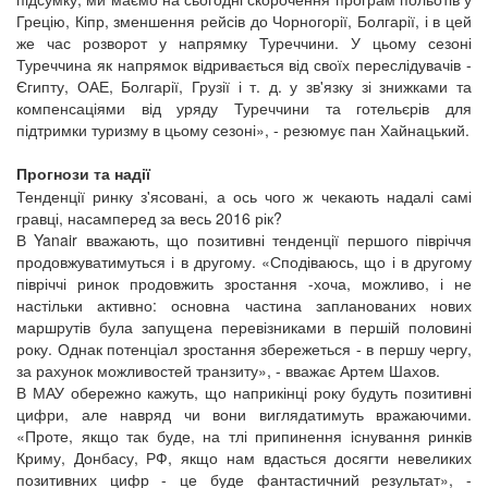
Грецію, Кіпр, зменшення рейсів до Чорногорії, Болгарії, і в цей
же час розворот у напрямку Туреччини. У цьому сезоні
Туреччина як напрямок відривається від своїх переслідувачів -
Єгипту, ОАЕ, Болгарії, Грузії і т. д. у зв'язку зі знижками та
компенсаціями від уряду Туреччини та готельєрів для
підтримки туризму в цьому сезоні», - резюмує пан Хайнацький.
Прогнози та надії
Тенденції ринку з'ясовані, а ось чого ж чекають надалі самі
гравці, насамперед за весь 2016 рік?
В Yanair вважають, що позитивні тенденції першого півріччя
продовжуватимуться і в другому. «Сподіваюсь, що і в другому
півріччі ринок продовжить зростання -хоча, можливо, і не
настільки активно: основна частина запланованих нових
маршрутів була запущена перевізниками в першій половині
року. Однак потенціал зростання збережеться - в першу чергу,
за рахунок можливостей транзиту», - вважає Артем Шахов.
В МАУ обережно кажуть, що наприкінці року будуть позитивні
цифри, але навряд чи вони виглядатимуть вражаючими.
«Проте, якщо так буде, на тлі припинення існування ринків
Криму, Донбасу, РФ, якщо нам вдасться досягти невеликих
позитивних цифр - це буде фантастичний результат», -