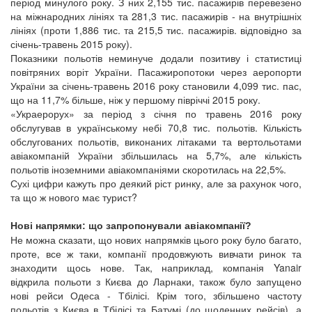
період минулого року. З них 2,155 тис. пасажирів перевезено
на міжнародних лініях та 281,3 тис. пасажирів - на внутрішніх
лініях (проти 1,886 тис. та 215,5 тис. пасажирів. відповідно за
січень-травень 2015 року).
Показники польотів неминуче додали позитиву і статистиці
повітряних воріт України. Пасажиропотоки через аеропорти
України за січень-травень 2016 року становили 4,099 тис. пас,
що на 11,7% більше, ніж у першому півріччі 2015 року.
«Украерорух» за період з січня по травень 2016 року
обслугував в українському небі 70,8 тис. польотів. Кількість
обслугованих польотів, виконаних літаками та вертольотами
авіакомпаній України збільшилась на 5,7%, але кількість
польотів іноземними авіакомпаніями скоротилась на 22,5%.
Сухі цифри кажуть про деякий ріст ринку, але за рахунок чого,
та що ж нового має турист?
Нові напрямки: що запропонували авіакомпанії?
Не можна сказати, що нових напрямків цього року було багато,
проте, все ж таки, компанії продовжують вивчати ринок та
знаходити щось нове. Так, наприклад, компанія Yanair
відкрила польоти з Києва до Ларнаки, також було запущено
нові рейси Одеса - Тбілісі. Крім того, збільшено частоту
польотів з Києва в Тбілісі та Батумі (до щоденних рейсів), а