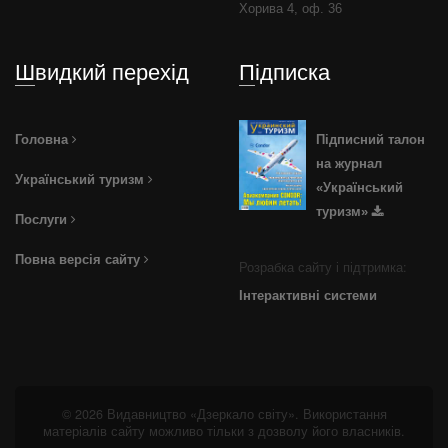
Хорива 4, оф. 36
Швидкий перехід
Підписка
Головна
Підписний талон
на журнал
Український туризм
«Український
туризм»
Послуги
Повна версія сайту
Розрабка сайту і підтримка:
Інтерактивні системи
© 2026 Видавництво «Дзеркало світу». Використання
матеріалів сайту можливо тільки з дозволу його власників.