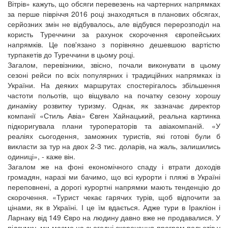
Вітрів» кажуть, що обсяги перевезень на чартерних напрямках
за перше півріччя 2016 році знаходяться в планових обсягах,
серйозних змін не відбувалось, але відбувся перерозподіл на
користь Туреччини за рахунок скорочення європейських
напрямків. Це пов'язано з порівняно дешевшою вартістю
турпакетів до Туреччини в цьому році.
Загалом, перевізники, звісно, почали виконувати в цьому
сезоні рейси по всіх популярних і традиційних напрямках із
України. На деяких маршрутах спостерігалось збільшення
частоти польотів, що віщувало на початку сезону хорошу
динаміку розвитку туризму. Однак, як зазначає директор
компанії «Стиль Авіа» Євген Хайнацький, реальна картинка
підкоригувала плани туроператорів та авіакомпаній. «У
реаліях сьогодення, заможних туристів, які готові були б
викласти за тур на двох 2-3 тис. доларів, на жаль, залишились
одиниці», - каже він.
Загалом же на фоні економічного спаду і втрати доходів
громадян, наразі ми бачимо, що всі курорти і пляжі в Україні
переповнені, а дорогі курортні напрямки мають тенденцію до
скорочення. «Турист чекає гарячих турів, щоб відпочити за
цінами, як в Україні. І це їм вдається. Адже тури в Іракліон і
Ларнаку від 149 Євро на людину давно вже не продавалися. У
підсумку, ми маємо на сьогодні скорочення програм польотів у