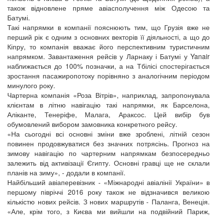
також відновлене пряме авіасполучення між Одесою та
Батумі.
Такі напрямки в компанії пояснюють тим, що Грузія вже не
перший рік є одним з основних векторів її діяльності, а що до
Кіпру, то компанія вважає його перспективним туристичним
напрямком. Завантаження рейсів у Ларнаку і Батумі у Yanair
наближається до 100% позначки, а на Тбілісі спостерігається
зростання пасажиропотоку порівняно з аналогічним періодом
минулого року.
Чартерна компанія «Роза Вітрів», наприклад, запропонувала
клієнтам в літню навігацію такі напрямки, як Барселона,
Аліканте, Тенеріфе, Малага, Араксос. Цей вибір був
обумовлений вибором замовника конкретного рейсу.
«На сьогодні всі основні зміни вже зроблені, літній сезон
повинен продовжуватися без значних потрясінь. Прогноз на
зимову навігацію по чартерним напрямкам безпосередньо
залежить від активізації Єгипту. Основні гравці ще не склали
планів на зиму», - додали в компанії.
Найбільший авіаперевізник - «Міжнародні авіалінії України» в
першому півріччі 2016 року також не відзначився великою
кількістю нових рейсів. З нових маршрутів - Паланга, Венеція.
«Але, крім того, з Києва ми вийшли на подвійний Париж,