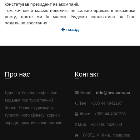
констатував президент авіакомпанії.
Тож хоч ми й маємо невеликі, не сильно вражаючі показники
росту, проте ми їх маємо. Будемо сподіватися на їхнє
подальше зростання.
назад
Про нас
Контакт
Єдине в Україні професійне
Email
info@mw.com.ua
видання про туристичний
Тел
+380 44 4941297
бізнес. Новини туризму та
Факс
+380 44 4941298
туристичного бізнесу, корисні
поради, практична інформація.
Моб
+380 50 4620959
04071, м. Київ, провулок