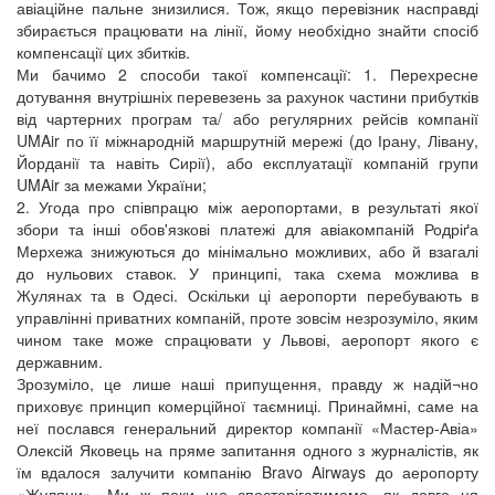
авіаційне пальне знизилися. Тож, якщо перевізник насправді
збирається працювати на лінії, йому необхідно знайти спосіб
компенсації цих збитків.
Ми бачимо 2 способи такої компенсації: 1. Перехресне
дотування внутрішніх перевезень за рахунок частини прибутків
від чартерних програм та/ або регулярних рейсів компанії
UMAir по її міжнародній маршрутній мережі (до Ірану, Лівану,
Йорданії та навіть Сирії), або експлуатації компаній групи
UMAir за межами України;
2. Угода про співпрацю між аеропортами, в результаті якої
збори та інші обов'язкові платежі для авіакомпаній Родріґа
Мерхежа знижуються до мінімально можливих, або й взагалі
до нульових ставок. У принципі, така схема можлива в
Жулянах та в Одесі. Оскільки ці аеропорти перебувають в
управлінні приватних компаній, проте зовсім незрозуміло, яким
чином таке може спрацювати у Львові, аеропорт якого є
державним.
Зрозуміло, це лише наші припущення, правду ж надій¬но
приховує принцип комерційної таємниці. Принаймні, саме на
неї послався генеральний директор компанії «Мастер-Авіа»
Олексій Яковець на пряме запитання одного з журналістів, як
їм вдалося залучити компанію Bravo Airways до аеропорту
«Жуляни». Ми ж поки що спостерігатимемо, як довго ця