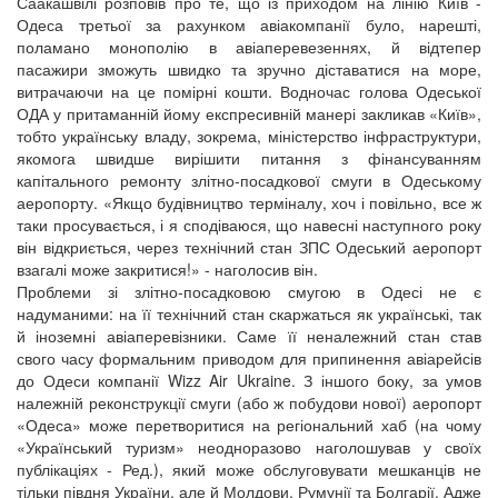
Саакашвілі розповів про те, що із приходом на лінію Київ -
Одеса третьої за рахунком авіакомпанії було, нарешті,
поламано монополію в авіаперевезеннях, й відтепер
пасажири зможуть швидко та зручно діставатися на море,
витрачаючи на це помірні кошти. Водночас голова Одеської
ОДА у притаманній йому експресивній манері закликав «Київ»,
тобто українську владу, зокрема, міністерство інфраструктури,
якомога швидше вирішити питання з фінансуванням
капітального ремонту злітно-посадкової смуги в Одеському
аеропорту. «Якщо будівництво терміналу, хоч і повільно, все ж
таки просувається, і я сподіваюся, що навесні наступного року
він відкриється, через технічний стан ЗПС Одеський аеропорт
взагалі може закритися!» - наголосив він.
Проблеми зі злітно-посадковою смугою в Одесі не є
надуманими: на її технічний стан скаржаться як українські, так
й іноземні авіаперевізники. Саме її неналежний стан став
свого часу формальним приводом для припинення авіарейсів
до Одеси компанії Wizz Air Ukraine. З іншого боку, за умов
належній реконструкції смуги (або ж побудови нової) аеропорт
«Одеса» може перетворитися на регіональний хаб (на чому
«Український туризм» неодноразово наголошував у своїх
публікаціях - Ред.), який може обслуговувати мешканців не
тільки півдня України, але й Молдови, Румунії та Болгарії. Адже