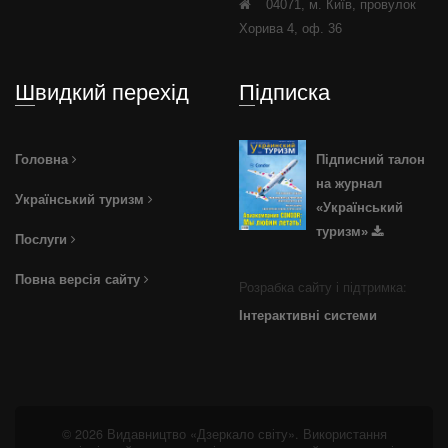
04071, м. Київ, провулок
Хорива 4, оф. 36
Швидкий перехід
Підписка
Головна
Підписний талон
на журнал
Український туризм
«Український
туризм»
Послуги
Повна версія сайту
Розрабка сайту і підтримка:
Інтерактивні системи
© 2026 Видавництво «Дзеркало світу». Використання