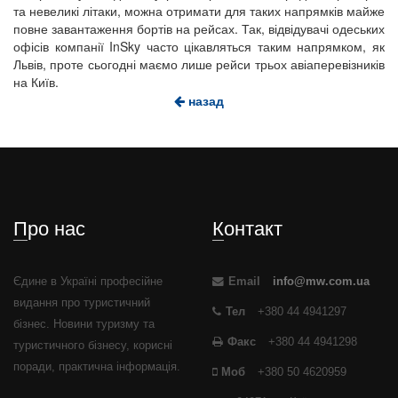
та невеликі літаки, можна отримати для таких напрямків майже
повне завантаження бортів на рейсах. Так, відвідувачі одеських
офісів компанії InSky часто цікавляться таким напрямком, як
Львів, проте сьогодні маємо лише рейси трьох авіаперевізників
на Київ.
назад
Про нас
Контакт
Єдине в Україні професійне
Email
info@mw.com.ua
видання про туристичний
Тел
+380 44 4941297
бізнес. Новини туризму та
Факс
+380 44 4941298
туристичного бізнесу, корисні
поради, практична інформація.
Моб
+380 50 4620959