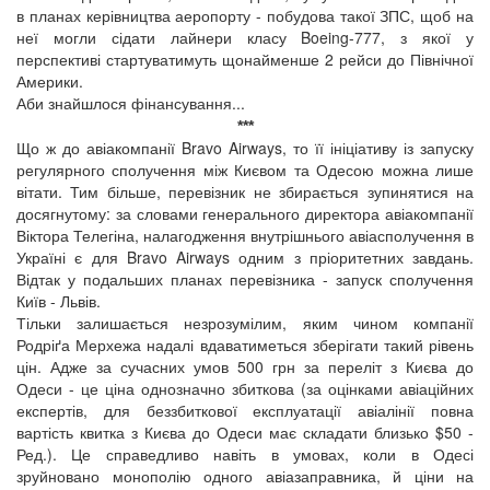
в планах керівництва аеропорту - побудова такої ЗПС, щоб на
неї могли сідати лайнери класу Boeing-777, з якої у
перспективі стартуватимуть щонайменше 2 рейси до Північної
Америки.
Аби знайшлося фінансування...
***
Що ж до авіакомпанії Bravo Airways, то її ініціативу із запуску
регулярного сполучення між Києвом та Одесою можна лише
вітати. Тим більше, перевізник не збирається зупинятися на
досягнутому: за словами генерального директора авіакомпанії
Віктора Телегіна, налагодження внутрішнього авіасполучення в
Україні є для Bravo Airways одним з пріоритетних завдань.
Відтак у подальших планах перевізника - запуск сполучення
Київ - Львів.
Тільки залишається незрозумілим, яким чином компанії
Родріґа Мерхежа надалі вдаватиметься зберігати такий рівень
цін. Адже за сучасних умов 500 грн за переліт з Києва до
Одеси - це ціна однозначно збиткова (за оцінками авіаційних
експертів, для беззбиткової експлуатації авіалінії повна
вартість квитка з Києва до Одеси має складати близько $50 -
Ред.). Це справедливо навіть в умовах, коли в Одесі
зруйновано монополію одного авіазаправника, й ціни на