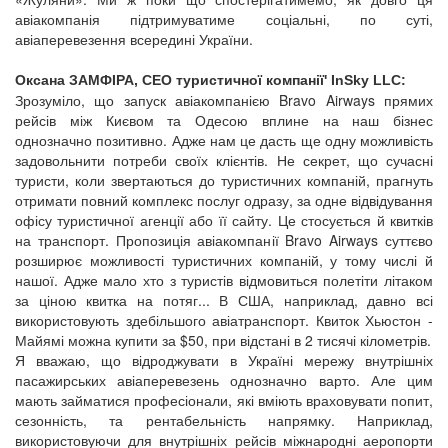
авіакомпанія підтримуватиме соціальні, по суті,
авіаперевезення всередині України.
Оксана ЗАМФІРА, CEO туристичної компанії' InSky LLC:
Зрозуміло, що запуск авіакомпанією Bravo Airways прямих
рейсів між Києвом та Одесою вплине на наш бізнес
однозначно позитивно. Адже нам це дасть ще одну можливість
задовольнити потреби своїх клієнтів. Не секрет, що сучасні
туристи, коли звертаються до туристичних компаній, прагнуть
отримати повний комплекс послуг одразу, за одне відвідування
офісу туристичної агенції або її сайту. Це стосується й квитків
на транспорт. Пропозиція авіакомпанії Bravo Airways суттєво
розширює можливості туристичних компаній, у тому числі й
нашої. Адже мало хто з туристів відмовиться полетіти літаком
за ціною квитка на потяг... В США, наприклад, давно всі
використовують здебільшого авіатранспорт. Квиток Хьюстон -
Майямі можна купити за $50, при відстані в 2 тисячі кілометрів.
Я вважаю, що відроджувати в Україні мережу внутрішніх
пасажирських авіаперевезень однозначно варто. Але цим
мають займатися професіонали, які вміють враховувати попит,
сезонність, та рентабельність напрямку. Наприклад,
використовуючи для внутрішніх рейсів міжнародні аеропорти