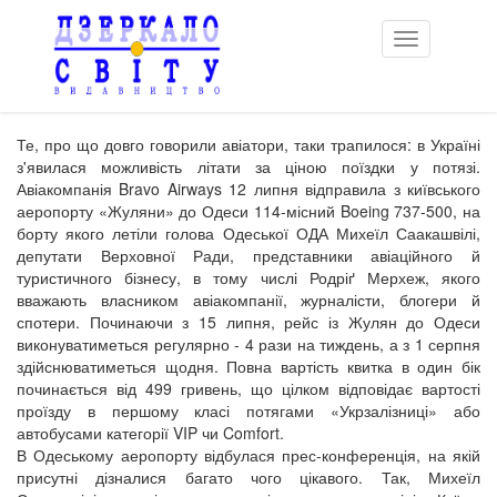
Toggle
navigation
Те, про що довго говорили авіатори, таки трапилося: в Україні
з'явилася можливість літати за ціною поїздки у потязі.
Авіакомпанія Bravo Airways 12 липня відправила з київського
аеропорту «Жуляни» до Одеси 114-місний Boeing 737-500, на
борту якого летіли голова Одеської ОДА Михеїл Саакашвілі,
депутати Верховної Ради, представники авіаційного й
туристичного бізнесу, в тому числі Родріґ Мерхеж, якого
вважають власником авіакомпанії, журналісти, блогери й
спотери. Починаючи з 15 липня, рейс із Жулян до Одеси
виконуватиметься регулярно - 4 рази на тиждень, а з 1 серпня
здійснюватиметься щодня. Повна вартість квитка в один бік
починається від 499 гривень, що цілком відповідає вартості
проїзду в першому класі потягами «Укрзалізниці» або
автобусами категорії VIP чи Comfort.
В Одеському аеропорту відбулася прес-конференція, на якій
присутні дізналися багато чого цікавого. Так, Михеїл