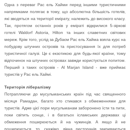
Одна з переваг Рас ель Хайми перед іншими туристичними
напрямками полягає в тому, що абсолютна більшість готелів,
які зводяться на території емірату, належить до високого класу.
Так, протягом останніх років у еміраті відкрилися 5-зіркові
готелі Waldorf Astoria, Hilton та інших славетних світових
мереж. Крім того, услід за Дубаєм Рас ель Хайма взяла курс на
побудову штучних островів та пристосування їх для потреб
туристичної галузі. Це є екзотикою для будь-якої країни, тому
відпочинок на штучних островах завжди користується попитом.
Перший з таких островів - Al Marjan Island - вже приймає
туристів у Рас ель Хаймі.
Територія лібералізму
Потрапляючи до мусульманських країн під час священного
місяця Рамадан, багато хто стикався з обмеженнями для
туристів. Адже цієї пори мусульманам заборонено їсти та пити,
поки світить сонце, і в багатьох ісламських державах ці
обмеження поширюються й на чужинців. А якщо й не
поширюються, то, скажімо, вікна ресторанів закриваються