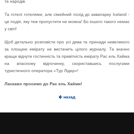
та народів.
Та готелі готелями, але сімейний похід до аквапарку Iceland -
це подія, яку теж пропустити не можна! Бо іншого такого немає
у світі!
Щоб детально розповісти про усі дива та принади невеликого
за площею емірату не вистачить цілого журналу. Та значно
краще відчути гостинність та привітність емірату Рас ель Хайма
на власному відпочинку, скориставшись послугами
туристичного оператора «Тур Лідер»!
Ласкаво просимо до Рас ель Хайми!
назад