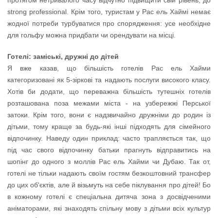
протягом нетривалого часу відчутно підвищити свій рівень, до
strong professional. Крім того, туристам у Рас ель Хаймі немає
жодної потреби турбуватися про спорядження: усе необхідне
для гольфу можна придбати чи орендувати на місці.
Готелі: заміські, дружні до дітей
Я вже казав, що більшість готелів Рас ель Хайми
категоризовані як 5-зіркові та надають послуги високого класу.
Хотів би додати, що переважна більшість тутешніх готелів
розташована поза межами міста - на узбережжі Перської
затоки. Крім того, вони є надзвичайно дружніми до родин із
дітьми, тому краще за будь-які інші підходять для сімейного
відпочинку. Наведу один приклад: часто трапляється так, що
під час свого відпочинку батьки прагнуть відправитись на
шопінг до одного з моллів Рас ель Хайми чи Дубаю. Так от,
готелі не тільки надають своїм гостям безкоштовний трансфер
до цих об'єктів, але й візьмуть на себе піклування про дітей! Бо
в кожному готелі є спеціальна дитяча зона з досвідченими
аніматорами, які знаходять спільну мову з дітьми всіх культур