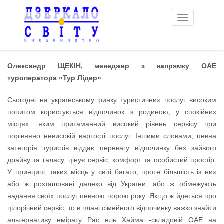
Toggle
navigation
Олександр ЩЕКІН, менеджер з напрямку ОАЕ
туроператора «Тур Лідер»
Сьогодні на українському ринку туристичних послуг високим
попитом користується відпочинок з родиною, у спокійних
місцях, яким притаманний високий рівень сервісу при
порівняно невисокій вартості послуг. Іншими словами, певна
категорія туристів віддає перевагу відпочинку без зайвого
драйву та галасу, цінує сервіс, комфорт та особистий простір.
У принципі, таких місць у світі багато, проте більшість із них
або ж розташовані далеко від України, або ж обмежують
надання своїх послуг певною порою року. Якщо ж йдеться про
цілорічний сервіс, то в плані сімейного відпочинку важко знайти
альтернативу емірату Рас ель Хайма -складовій ОАЕ на