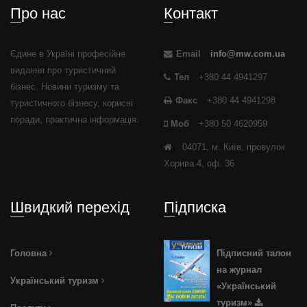
Про нас
Контакт
Єдине в Україні професійне
Email
info@mw.com.ua
видання про туристичний
Тел
+380 44 4941297
бізнес. Новини туризму та
Факс
+380 44 4941298
туристичного бізнесу, корисні
поради, практична інформація.
Моб
+380 50 4620959
04071, м. Київ, провулок
Хорива 4, оф. 36
Швидкий перехід
Підписка
Головна
Підписний талон
на журнал
Український туризм
«Український
туризм»