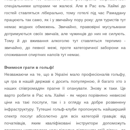
спеціальними шторами чи жалюзі. Але в Рас ель Хаймі до
гостей ставляться ліберально, тому готелі під час Рамадану
працюють так само, як і у звичайну пору року: для туристів тут
немає жодних обмежень. Звичайно, правовірні мусульмани
дотримуються своїх звичаїв, але чужинців до них не силують.
Тому й до вживання алкоголю тут ставляться терпимо -
звичайно, до певної межі, проте категоричної заборони на
споживання спиртних напоїв тут немає.
Вчимося грати в гольф!
Незважаючи на те, що в Україні мало професіоналів гольфу,
ця гра в нашій державі є досить популярною, й багато хто з
наших співгромадян прагне її опанувати. Знову ж таки. Це
варто робити в Рас ель Хаймі - як через порівняно невисокі
ціни на такі послуги, так і з огляду на добре розвинену
інфраструктуру. Тутешні гольф-клуби пропонують найширший
спектр послуг абсолютно для всіх категорій гравців: від
початківців, яким кваліфіковані інструктори допоможуть