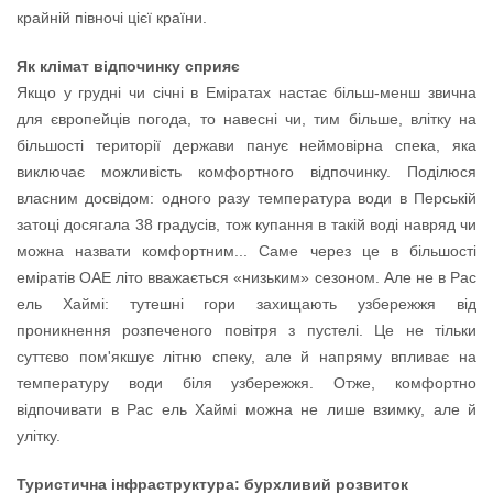
крайній півночі цієї країни.
Як клімат відпочинку сприяє
Якщо у грудні чи січні в Еміратах настає більш-менш звична
для європейців погода, то навесні чи, тим більше, влітку на
більшості території держави панує неймовірна спека, яка
виключає можливість комфортного відпочинку. Поділюся
власним досвідом: одного разу температура води в Перській
затоці досягала 38 градусів, тож купання в такій воді навряд чи
можна назвати комфортним... Саме через це в більшості
еміратів ОАЕ літо вважається «низьким» сезоном. Але не в Рас
ель Хаймі: тутешні гори захищають узбережжя від
проникнення розпеченого повітря з пустелі. Це не тільки
суттєво пом'якшує літню спеку, але й напряму впливає на
температуру води біля узбережжя. Отже, комфортно
відпочивати в Рас ель Хаймі можна не лише взимку, але й
улітку.
Туристична інфраструктура: бурхливий розвиток