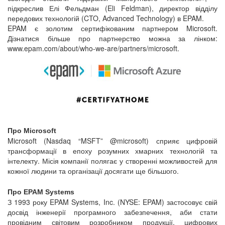
підкреслив Елі Фельдман (Eli Feldman), директор відділу
передових технологій (CTO, Advanced Technology) в EPAM.
EPAM є золотим сертифікованим партнером Microsoft.
Дізнатися більше про партнерство можна за лінком:
www.epam.com/about/who-we-are/partners/microsoft.
Про Microsoft
Microsoft (Nasdaq “MSFT” @microsoft) сприяє цифровій
трансформації в епоху розумних хмарних технологій та
інтелекту. Місія компанії полягає у створенні можливостей для
кожної людини та організації досягати ще більшого.
Про EPAM Systems
З 1993 року EPAM Systems, Inc. (NYSE: EPAM) застосовує свій
досвід інженерії програмного забезпечення, аби стати
провідним світовим розробником продукції, цифрових