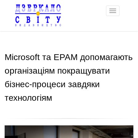
Toggle
navigation
Microsoft та EPAM допомагають
організаціям покращувати
бізнес-процеси завдяки
технологіям