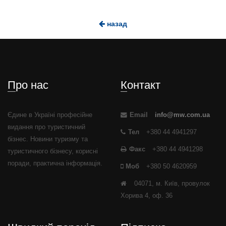
назад
Про нас
Контакт
Єдине в Україні професійне
Email
info@mw.com.ua
видання про туристичний
Тел
+380 44 4941297
бізнес. Новини туризму та
Факс
+380 44 4941298
туристичного бізнесу, корисні
поради, практична інформація.
Моб
+380 50 4620959
04071, м. Київ, провулок
Хорива 4, оф. 36