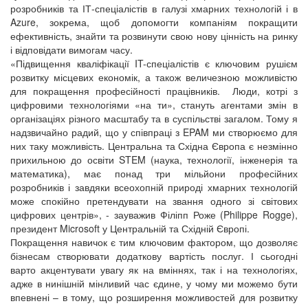
розробників та ІТ-спеціалістів в галузі хмарних технологій і в
Azure, зокрема, щоб допомогти компаніям покращити
ефективність, знайти та розвинути свою нову цінність на ринку
і відповідати вимогам часу.
«Підвищення кваліфікації IT-спеціалістів є ключовим рушієм
розвитку місцевих економік, а також величезною можливістю
для покращення професійності працівників. Люди, котрі з
цифровими технологіями «на ти», стануть агентами змін в
організаціях різного масштабу та в суспільстві загалом. Тому я
надзвичайно радий, що у співпраці з EPAM ми створюємо для
них таку можливість. Центральна та Східна Європа є незмінно
прихильною до освіти STEM (наука, технології, інженерія та
математика), має понад три мільйони професійних
розробників і завдяки всеохопній природі хмарних технологій
може спокійно претендувати на звання одного зі світових
цифрових центрів», - зауважив Філіпп Роже (Philippe Rogge),
президент Microsoft у Центральній та Східній Європі.
Покращення навичок є тим ключовим фактором, що дозволяє
бізнесам створювати додаткову вартість послуг. І сьогодні
варто акцентувати увагу як на вміннях, так і на технологіях,
адже в нинішній мінливий час єдине, у чому ми можемо бути
впевнені – в тому, що розширення можливостей для розвитку