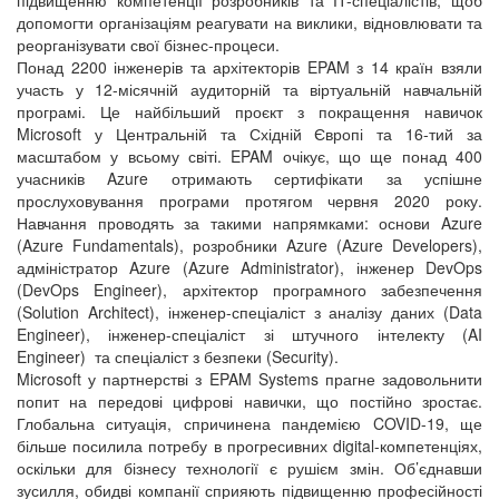
допомогти організаціям реагувати на виклики, відновлювати та
реорганізувати свої бізнес-процеси.
Понад 2200 інженерів та архітекторів EPAM з 14 країн взяли
участь у 12-місячній аудиторній та віртуальній навчальній
програмі. Це найбільший проєкт з покращення навичок
Microsoft у Центральній та Східній Європі та 16-тий за
масштабом у всьому світі. EPAM очікує, що ще понад 400
учасників Azure отримають сертифікати за успішне
прослуховування програми протягом червня 2020 року.
Навчання проводять за такими напрямками: основи Azure
(Azure Fundamentals), розробники Azure (Azure Developers),
адміністратор Azure (Azure Administrator), інженер DevOps
(DevOps Engineer), архітектор програмного забезпечення
(Solution Architect), інженер-спеціаліст з аналізу даних (Data
Engineer), інженер-спеціаліст зі штучного інтелекту (AI
Engineer) та спеціаліст з безпеки (Security).
Microsoft у партнерстві з EPAM Systems прагне задовольнити
попит на передові цифрові навички, що постійно зростає.
Глобальна ситуація, спричинена пандемією COVID-19, ще
більше посилила потребу в прогресивних digital-компетенціях,
оскільки для бізнесу технології є рушієм змін. Об’єднавши
зусилля, обидві компанії сприяють підвищенню професійності