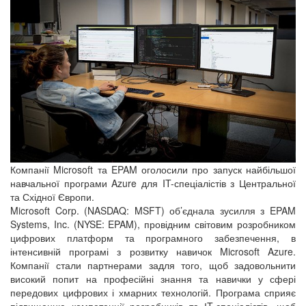
Компанії Microsoft та EPAM оголосили про запуск найбільшої
навчальної програми Azure для IT-спеціалістів з Центральної
та Східної Європи.
Microsoft Corp. (NASDAQ: MSFT) об’єднала зусилля з EPAM
Systems, Inc. (NYSE: EPAM), провідним світовим розробником
цифрових платформ та програмного забезпечення, в
інтенсивній програмі з розвитку навичок Microsoft Azure.
Компанії стали партнерами задля того, щоб задовольнити
високий попит на професійні знання та навички у сфері
передових цифрових і хмарних технологій. Програма сприяє
підвищенню компетенції розробників та ІT-спеціалістів, щоб