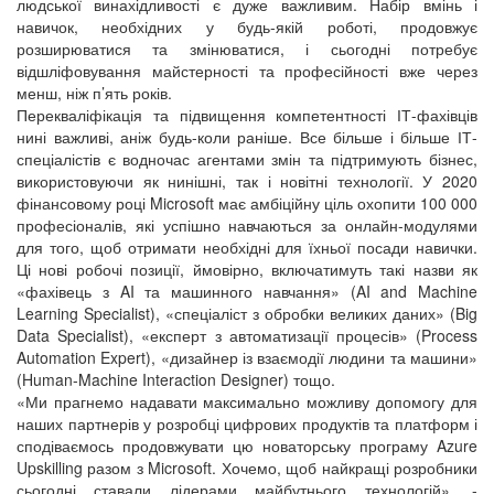
людської винахідливості є дуже важливим. Набір вмінь і
навичок, необхідних у будь-якій роботі, продовжує
розширюватися та змінюватися, і сьогодні потребує
відшліфовування майстерності та професійності вже через
менш, ніж п’ять років.
Перекваліфікація та підвищення компетентності ІТ-фахівців
нині важливі, аніж будь-коли раніше. Все більше і більше ІТ-
спеціалістів є водночас агентами змін та підтримують бізнес,
використовуючи як нинішні, так і новітні технології. У 2020
фінансовому році Microsoft має амбіційну ціль охопити 100 000
професіоналів, які успішно навчаються за онлайн-модулями
для того, щоб отримати необхідні для їхньої посади навички.
Ці нові робочі позиції, ймовірно, включатимуть такі назви як
«фахівець з AI та машинного навчання» (AI and Machine
Learning Specialist), «спеціаліст з обробки великих даних» (Big
Data Specialist), «експерт з автоматизації процесів» (Process
Automation Expert), «дизайнер із взаємодії людини та машини»
(Human-Machine Interaction Designer) тощо.
«Ми прагнемо надавати максимально можливу допомогу для
наших партнерів у розробці цифрових продуктів та платформ і
сподіваємось продовжувати цю новаторську програму Azure
Upskilling разом з Microsoft. Хочемо, щоб найкращі розробники
сьогодні ставали лідерами майбутнього технологій», -