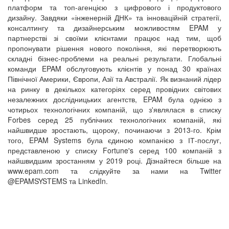
платформ та топ-агенцією з цифрового і продуктового
дизайну. Завдяки «інженерній ДНК» та інноваційній стратегії,
консалтингу та дизайнерським можливостям EPAM у
партнерстві зі своїми клієнтами працює над тим, щоб
пропонувати рішення нового покоління, які перетворюють
складні бізнес-проблеми на реальні результати. Глобальні
команди EPAM обслуговують клієнтів у понад 30 країнах
Північної Америки, Європи, Азії та Австралії. Як визнаний лідер
на ринку в декількох категоріях серед провідних світових
незалежних дослідницьких агентств, EPAM була однією з
чотирьох технологічних компаній, що з'являлася в списку
Forbes серед 25 публічних технологічних компаній, які
найшвидше зростають, щороку, починаючи з 2013-го. Крім
того, EPAM Systems була єдиною компанією з ІТ-послуг,
представленою у списку Fortune's серед 100 компаній з
найшвидшим зростанням у 2019 році. Дізнайтеся більше на
www.epam.com та слідкуйте за нами на Twitter
@EPAMSYSTEMS та LinkedIn.