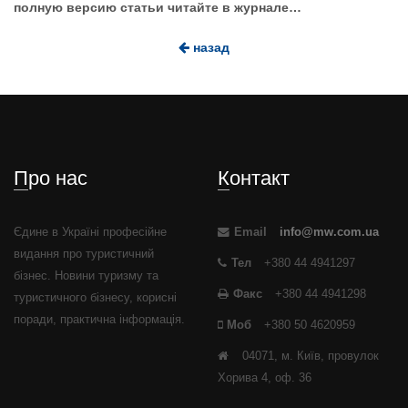
полную версию статьи читайте в журнале…
назад
Про нас
Контакт
Єдине в Україні професійне
Email
info@mw.com.ua
видання про туристичний
Тел
+380 44 4941297
бізнес. Новини туризму та
Факс
+380 44 4941298
туристичного бізнесу, корисні
поради, практична інформація.
Моб
+380 50 4620959
04071, м. Київ, провулок
Хорива 4, оф. 36