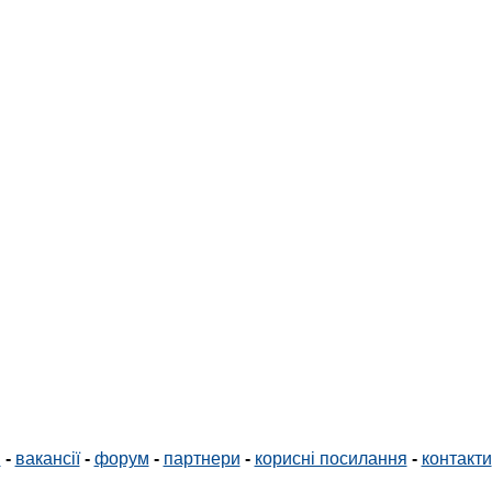
і
-
вакансії
-
форум
-
партнери
-
корисні посилання
-
контакти