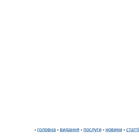
-
головна
-
видання
-
послуги
-
новини
-
статт