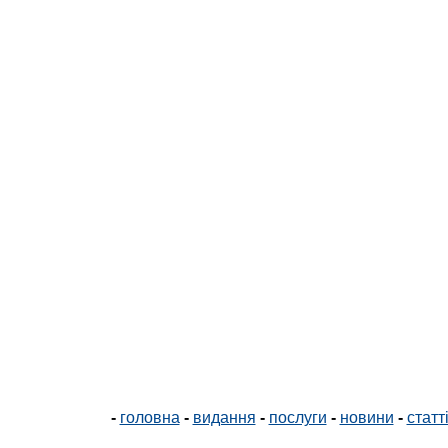
-
головна
-
видання
-
послуги
-
новини
-
статт