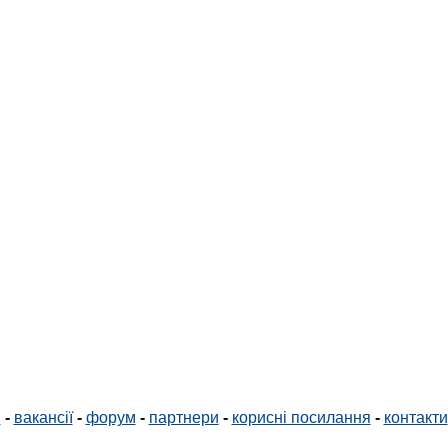
і
-
вакансії
-
форум
-
партнери
-
корисні посилання
-
контакти