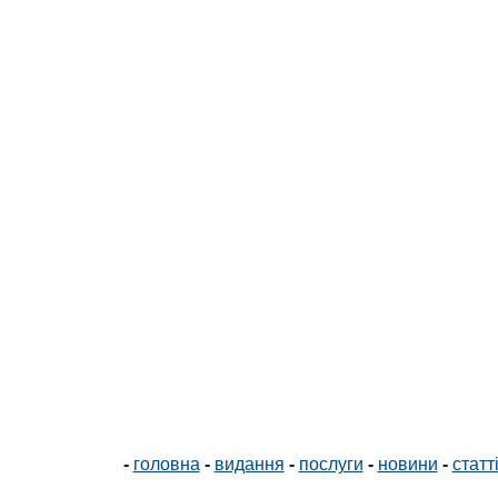
-
головна
-
видання
-
послуги
-
новини
-
статт