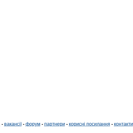
і
-
вакансії
-
форум
-
партнери
-
корисні посилання
-
контакти