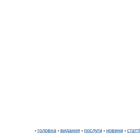
-
головна
-
видання
-
послуги
-
новини
-
статт