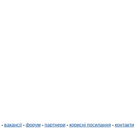
і
-
вакансії
-
форум
-
партнери
-
корисні посилання
-
контакти