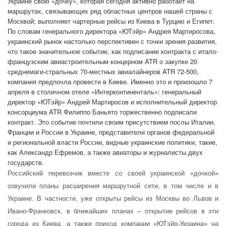
Украине свою «дочку», которая сегодня активно работает на
маршрутах, связывающих ряд областных центров нашей страны с
Москвой; выполняет чартерные рейсы из Киева в Турцию и Египет.
По словам генерального директора «ЮТэйр» Андрея Мартиросова,
украинский рынок настолько перспективен с точки зрения развития,
что такое значительное событие, как подписание контракта с итало-
французским авиастроительным концерном ATR о закупке 20
среднемаги-стральных 70-местных авиалайнеров ATR 72-500,
компания предпочла провести в Киеве. Именно это и произошло 7
апреля в столичном отеле «Интерконтиненталь»: генеральный
директор «ЮТэйр» Андрей Мартиросов и исполнительный директор
консорциума ATR Филиппо Баньято торжественно подписали
контракт. Это событие почтили своим присутствием послы Италии,
Франции и России в Украине, представители органов федеральной
и региональной власти России, видные украинские политики, такие,
как Александр Ефремов, а также авиаторы и журналисты двух
государств.
Российский перевозчик вместе со своей украинской «дочкой»
озвучили планы расширения маршрутной сети, в том числе и в
Украине. В частности, уже открыты рейсы из Москвы во Львов и
Ивано-Франковск, в ближайших планах – открытие рейсов в эти
города из Киева, а также приход компании «ЮТэйр-Украина» на