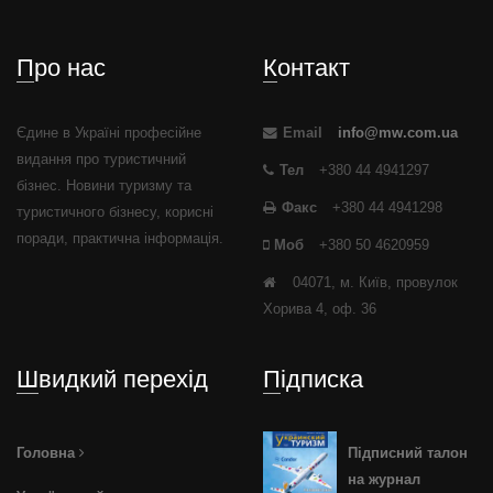
Про нас
Контакт
Єдине в Україні професійне
Email
info@mw.com.ua
видання про туристичний
Тел
+380 44 4941297
бізнес. Новини туризму та
Факс
+380 44 4941298
туристичного бізнесу, корисні
поради, практична інформація.
Моб
+380 50 4620959
04071, м. Київ, провулок
Хорива 4, оф. 36
Швидкий перехід
Підписка
Головна
Підписний талон
на журнал