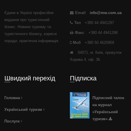
Єдине в Україні професійне
Email
info@mw.com.ua
видання про туристичний
Тел
+380 44 4941297
бізнес. Новини туризму та
Факс
+380 44 4941298
туристичного бізнесу, корисні
поради, практична інформація.
Моб
+380 50 4620959
04071, м. Київ, провулок
Хорива 4, оф. 36
Швидкий перехід
Підписка
Головна
Підписний талон
на журнал
Український туризм
«Український
туризм»
Послуги