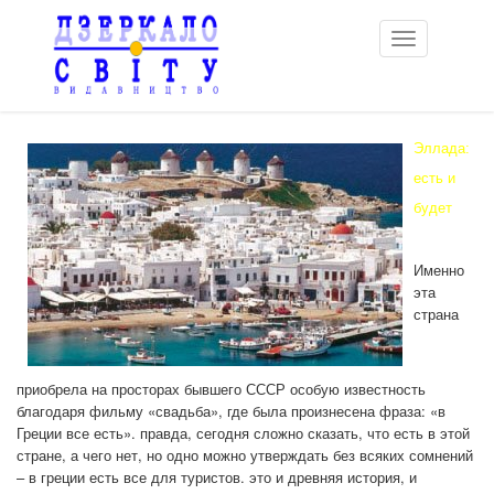
Toggle
navigation
Эллада:
есть и
будет
Именно
эта
страна
приобрела на просторах бывшего СССР особую известность
благодаря фильму «свадьба», где была произнесена фраза: «в
Греции все есть». правда, сегодня сложно сказать, что есть в этой
стране, а чего нет, но одно можно утверждать без всяких сомнений
– в греции есть все для туристов. это и древняя история, и