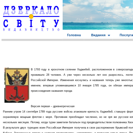
Головна
Видання
Послуг
В 1793 году в крохотном селении Хаджибей, расположенном в северозападн
проживало 28 человек. А уже через несколько лет оно разрослось, погл
Российской Империи. Изменения коснулись и названия теперь уже многотыс
именем, впервые упоминавшимся 10 января 1795 года, он обязан императ
происхождения названия города
Версия первая – древнегреческая
Ранним утром 14 сентября 1789 года русские войска атаковали крепость Хаджибей, ставшую фор
охраняемую мощным флотом с моря. Противник преобладал численно, но не зря же русское ком
нескольких месяцев. Потому, когда турки заметили батальон под предводительством полковника Хв
В результате двух турецких воин Российская Империя получила в свое распоряжение Крымский по