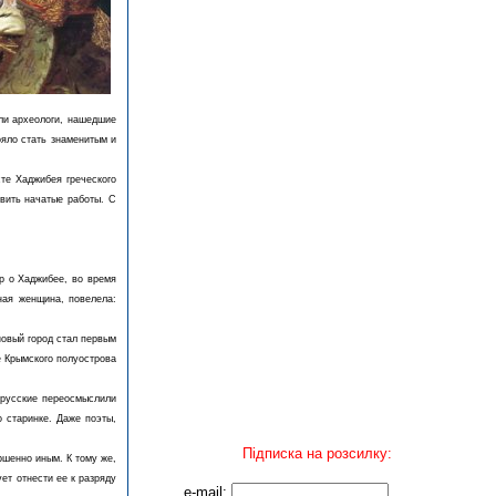
гли археологи, нашедшие
ояло стать знаменитым и
те Хаджибея греческого
вить начатые работы. С
ор о Хаджибее, во время
нная женщина, повелела:
новый город стал первым
е Крымского полуострова
о русские переосмыслили
о старинке. Даже поэты,
Підписка на розсилку:
ршенно иным. К тому же,
ет отнести ее к разряду
e-mail: