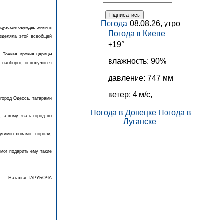
Погода
08.08.26, утро
нцузские одежды, жили в
Погода в
Киеве
азделяла этой всеобщей
+19°
. Тонкая ирония царицы
влажность:
90%
 наоборот, и получится
давление:
747 мм
ветер:
4 м/с,
«город Одесса, татарами
Погода в Донецке
Погода в
, а кому звать город по
Луганске
угими словами - пороли,
мог подарить ему такие
Наталья ПАРУБОЧА