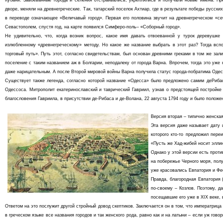
Кубани. Завоеванные города и селения отстраивались, укреплялись и получали новые имена. Пр
дворе, меняли на древнегреческие. Так, татарский поселок Ахтиар, где в результате победы русских
в переводе означающее «Величавый город». Первая его половина звучит на древнегреческом «себ
Севастополем, спустя год, на карте появился Симферо-поль– «Соборный город».
Не удивительно, что, когда возник вопрос, какое имя давать отвоеванной у турок деревушке
излюбленному «древнегреческому» методу. Но какое же название выбрать в этот раз? Тогда всп
торговый путь». Путь этот, согласно свидетельствам, был основан древними греками в том же зал
поселение с таким названием аж в Болгарии, неподалеку от города Варна. Впрочем, тогда это уже
даже нарицательным. А после Второй мировой войны Варна получила статус города-побратима Одес
Существует также легенда, согласно которой название «Одесса» было предложено самим деРибас
Одессоса. Митрополит екатеринославский и таврический Гавриил, узнав о предстоящей постройке
благословения Гавриила, в присутствии де-Рибаса и де-Волана, 22 августа 1794 году и было положе
Версия вторая – типично женска
Эта версия даже называет дату 
которого кто-то предложил пере
«Пусть же Хад-жибей носит эллин
Однако у этой версии есть проти
на побережье Черного моря, полу
уже красовались Евпатория и Фе
Правда, благородная Евпатория 
по-своему – Козлов. Поэтому, д
посещавшие его уже в XIX веке, 
Ответом на это послужит другой стройный довод скептиков. Заключается он в том, что императрица
в греческом языке все названия городов и так женского рода, равно как и на латыни – если уж гов