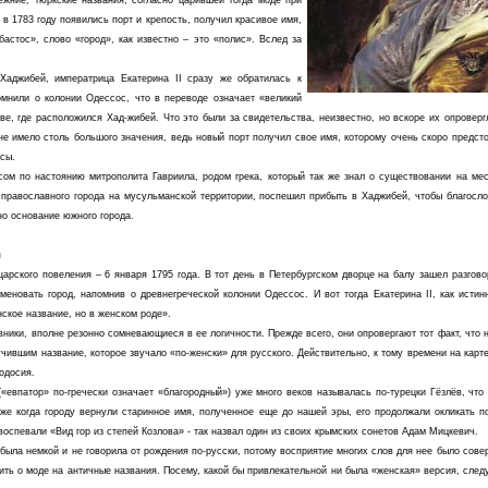
ежние, тюркские названия, согласно царившей тогда моде при
 в 1783 году появились порт и крепость, получил красивое имя,
астос», слово «город», как известно – это «полис». Вслед за
 Хаджибей, императрица Екатерина II сразу же обратилась к
омнили о колонии Одессос, что в переводе означает «великий
иве, где расположился Хад-жибей. Что это были за свидетельства, неизвестно, но вскоре их опровер
 не имело столь большого значения, ведь новый порт получил свое имя, которому очень скоро предст
сы.
ом по настоянию митрополита Гавриила, родом грека, который так же знал о существовании на мес
 православного города на мусульманской территории, поспешил прибыть в Хаджибей, чтобы благосло
но основание южного города.
я
царского повеления – 6 января 1795 года. В тот день в Петербургском дворце на балу зашел разгов
именовать город, напомнив о древнегреческой колонии Одессос. И вот тогда Екатерина II, как исти
ское название, но в женском роде».
вники, вполне резонно сомневающиеся в ее логичности. Прежде всего, они опровергают тот факт, что 
чившим название, которое звучало «по-женски» для русского. Действительно, к тому времени на карт
одосия.
(«евпатор» по-гречески означает «благородный») уже много веков называлась по-турецки Гёзлёв, чт
аже когда городу вернули старинное имя, полученное еще до нашей эры, его продолжали окликать п
воспевали «Вид гор из степей Козлова» - так назвал один из своих крымских сонетов Адам Мицкевич.
 была немкой и не говорила от рождения по-русски, потому восприятие многих слов для нее было сове
орить о моде на античные названия. Посему, какой бы привлекательной ни была «женская» версия, следу