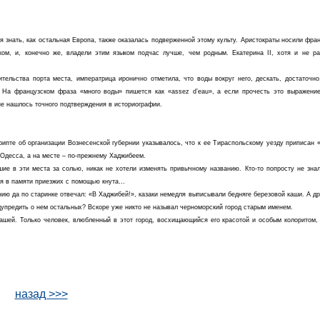
 знать, как остальная Европа, также оказалась подверженной этому культу. Аристократы носили фра
ком, и, конечно же, владели этим языком подчас лучше, чем родным. Екатерина II, хотя и не р
тельства порта места, императрица иронично отметила, что воды вокруг него, дескать, достаточно
 На французском фраза «много воды» пишется как «assez d’eau», а если прочесть это выражение
 не нашлось точного подтверждения в историографии.
крипте об организации Вознесенской губернии указывалось, что к ее Тираспольскому уезду приписан 
 Одесса, а на месте – по-прежнему Хаджибеем.
ие в эти места за солью, никак не хотели изменять привычному названию. Кто-то попросту не знал
имя в памяти приезжих с помощью кнута…
нию да по старинке отвечал: «В Хаджибей!», казаки немедля выписывали бедняге березовой каши. А др
едупредить о нем остальных? Вскоре уже никто не называл черноморский город старым именем.
шей. Только человек, влюбленный в этот город, восхищающийся его красотой и особым колоритом, 
назад >>>