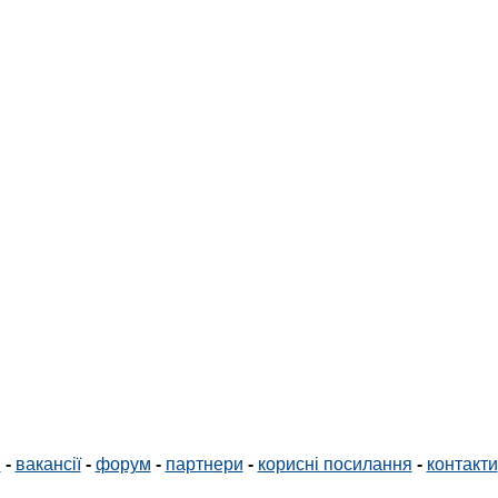
і
-
вакансії
-
форум
-
партнери
-
корисні посилання
-
контакти