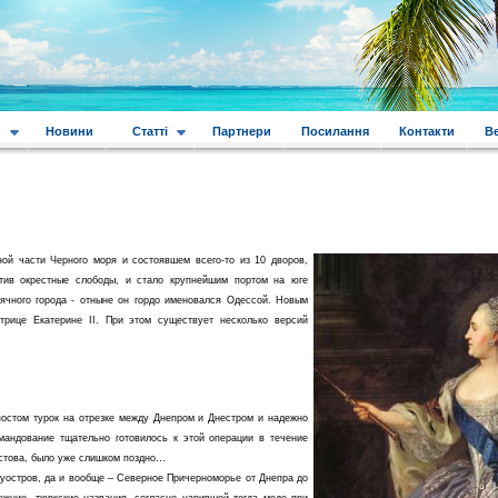
и
Новини
Статті
Партнери
Посилання
Контакти
В
ой части Черного моря и состоявшем всего-то из 10 дворов,
отив окрестные слободы, и стало крупнейшим портом на юге
ячного города - отныне он гордо именовался Одессой. Новым
рице Екатерине II. При этом существует несколько версий
постом турок на отрезке между Днепром и Днестром и надежно
андование тщательно готовилось к этой операции в течение
остова, было уже слишком поздно…
луостров, да и вообще – Северное Причерноморье от Днепра до