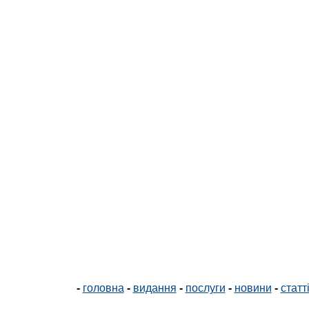
-
головна
-
видання
-
послуги
-
новини
-
статт