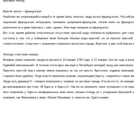
красивых легенд.
Версия третья – французская
Наиболее же укоренившейся модой в то время была, конечно, мода на все французское. Российская
окружении французских интерьеров, нанимали гувернеров-французов, читали книги на французс
увлеченности и даже боролась с нею, однако, блестяще говорила по-французски.
Вот и во время дебатов относительно отсутствия пресной воды поблизости выбранного для строи
состояла в том, что у побережья были большие объемы воды морской, но не хватало пресной.
словосочетание, созвучное с названием старинного греческого города. Впрочем, и для этой версии
Легенда о жестоких казаках
Впервые новое название города встречается 10 января 1795 года. А 27 января того же года в рес
Гаджибей именованный». В течение почти двух месяцев в Петербурге молодой город уже именовали
Приучить простой люд к новому имени оказалось не так уж просто. Крестьяне, издавна приезжавш
старинке было удобнее. Тогда власти приказали казакам, охраняющим Одессу, «закрепить» новое 
«Куда путь держишь?» - коварно вопрошали у чумаков на заставах города. И если кто-то, по неведе
да приговаривали при этом: «В Одессу, в Одессу!». Как же не запомнить такое «угощение» и не пр
Зато появление у Одессы неофициальных имен было связано отнюдь не с угощением березовой ка
названия, как Жемчужина у моря, Южная Пальмира, и, конечно же, Одесса-мама.