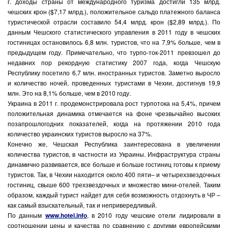
г. доходы страны от международного туризма достигли 135 млрд.
чешских крон ($7,17 млрд.), положительное сальдо платежного баланса
туристической отрасли составило 54,4 млрд. крон ($2,89 млрд.). По
данным Чешского статистического управления в 2011 году в чешских
гостиницах остановилось 6,8 млн. туристов, что на 7,9% больше, чем в
предыдущем году. Примечательно, что турпо-ток-2011 превзошел до
недавних пор рекордную статистику 2007 года, когда Чешскую
Республику посетило 6,7 млн. иностранных туристов. Заметно выросло
и количество ночей, проведенных туристами в Чехии, достигнув 19,9
млн. Это на 8,1% больше, чем в 2010 году.
Украина в 2011 г. продемонстрировала рост турпотока на 5,4%, причем
положительная динамика отмечается на фоне чрезвычайно высоких
позапрошлогодних показателей, когда на протяжении 2010 года
количество украинских туристов выросло на 37%.
Конечно же, Чешская Республика заинтересована в увеличении
количества туристов, в частности из Украины. Инфраструктура страны
динамично развивается, все больше и больше гостиниц готовы к приему
туристов. Так, в Чехии находится около 400 пяти– и четырехзвездочных
гостиниц, свыше 600 трехзвездочных и множество мини-отелей. Таким
образом, каждый турист найдет для себя возможность отдохнуть в ЧР –
как самый взыскательный, так и непривередливый.
По данным
www.hotel.info
, в 2010 году чешские отели лидировали в
соотношении цены и качества по сравнению с другими европейскими