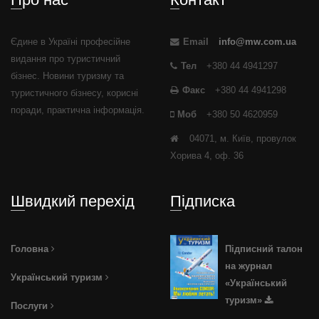
Єдине в Україні професійне
Email
info@mw.com.ua
видання про туристичний
Тел
+380 44 4941297
бізнес. Новини туризму та
Факс
+380 44 4941298
туристичного бізнесу, корисні
поради, практична інформація.
Моб
+380 50 4620959
04071, м. Київ, провулок
Хорива 4, оф. 36
Швидкий перехід
Підписка
Головна
Підписний талон
на журнал
Український туризм
«Український
туризм»
Послуги