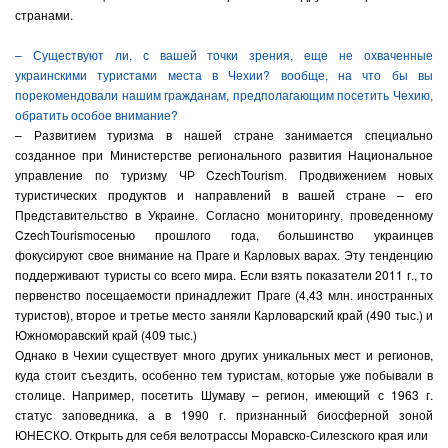
странами.
– Существуют ли, с вашей точки зрения, еще не охваченные
украинскими туристами места в Чехии? вообще, на что бы вы
порекомендовали нашим гражданам, предполагающим посетить Чехию,
обратить особое внимание?
– Развитием туризма в нашей стране занимается специально
созданное при Министерстве регионального развития Национальное
управление по туризму ЧР
CzechTourism
. Продвижением новых
туристических продуктов и направлений в вашей стране – его
Представительство в Украине. Согласно мониторингу, проведенному
CzechTourism
осенью прошлого года, большинство украинцев
фокусируют свое внимание на Праге и Карловых варах. Эту тенденцию
поддерживают туристы со всего мира. Если взять показатели 2011 г., то
первенство посещаемости принадлежит Праге (4,43 млн. иностранных
туристов), второе и третье место заняли Карловарский край (490 тыс.) и
Южноморавский край (409 тыс.)
Однако в Чехии существует много других уникальных мест и регионов,
куда стоит съездить, особенно тем туристам, которые уже побывали в
столице. Например, посетить Шумаву – регион, имеющий с 1963 г.
статус заповедника, а в 1990 г. признанный биосферной зоной
ЮНЕСКО. Открыть для себя велотрассы Моравско-Силезского края или