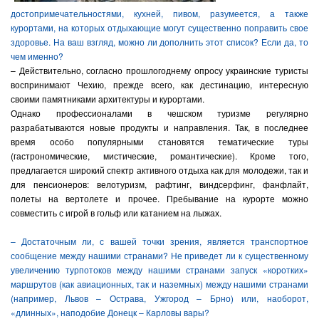
достопримечательностями, кухней, пивом, разумеется, а также
курортами, на которых отдыхающие могут существенно поправить свое
здоровье. На ваш взгляд, можно ли дополнить этот список? Если да, то
чем именно?
– Действительно, согласно прошлогоднему опросу украинские туристы
воспринимают Чехию, прежде всего, как дестинацию, интересную
своими памятниками архитектуры и курортами.
Однако профессионалами в чешском туризме регулярно
разрабатываются новые продукты и направления. Так, в последнее
время особо популярными становятся тематические туры
(гастрономические, мистические, романтические). Кроме того,
предлагается широкий спектр активного отдыха как для молодежи, так и
для пенсионеров: велотуризм, рафтинг, виндсерфинг, фанфлайт,
полеты на вертолете и прочее. Пребывание на курорте можно
совместить с игрой в гольф или катанием на лыжах.
– Достаточным ли, с вашей точки зрения, является транспортное
сообщение между нашими странами? Не приведет ли к существенному
увеличению турпотоков между нашими странами запуск «коротких»
маршрутов (как авиационных, так и наземных) между нашими странами
(например, Львов – Острава, Ужгород – Брно) или, наоборот,
«длинных», наподобие Донецк – Карловы вары?