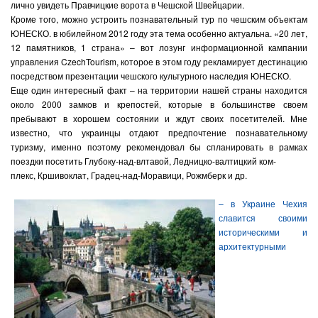
лично увидеть Правчицкие ворота в Чешской Швейцарии.
Кроме того, можно устроить познавательный тур по чешским объектам
ЮНЕСКО. в юбилейном 2012 году эта тема особенно актуальна. «20 лет,
12 памятников, 1 страна» – вот лозунг информационной кампании
управления
CzechTourism
, которое в этом году рекламирует дестинацию
посредством презентации чешского культурного наследия ЮНЕСКО.
Еще один интересный факт – на территории нашей страны находится
около 2000 замков и крепостей, которые в большинстве своем
пребывают в хорошем состоянии и ждут своих посетителей. Мне
известно, что украинцы отдают предпочтение познавательному
туризму, именно поэтому рекомендовал бы спланировать в рамках
поездки посетить Глубоку-над-влтавой, Ледницко-валтицкий ком-
плекс, Кршивоклат, Градец-над-Моравици, Рожмберк и др.
– в Украине Чехия
славится своими
историческими и
архитектурными