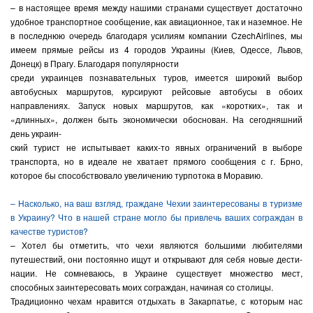
– в настоящее время между нашими странами существует достаточно
удобное транспортное сообщение, как авиационное, так и наземное. Не
в последнюю очередь благодаря усилиям компании
Czech
Airlines
, мы
имеем прямые рейсы из 4 городов Украины (Киев, Одессе, Львов,
Донецк) в Прагу. Благодаря популярности
среди украинцев познавательных туров, имеется широкий выбор
автобусных маршрутов, курсируют рейсовые автобусы в обоих
направлениях. Запуск новых маршрутов, как «коротких», так и
«длинных», должен быть экономически обоснован. На сегодняшний
день украин-
ский турист не испытывает каких-то явных ограничений в выборе
транспорта, но в идеале не хватает прямого сообщения с г. Брно,
которое бы способствовало увеличению турпотока в Моравию.
– Насколько, на ваш взгляд, граждане Чехии заинтересованы в туризме
в Украину? Что в нашей стране могло бы привлечь ваших сограждан в
качестве туристов?
– Хотел бы отметить, что чехи являются большими любителями
путешествий, они постоянно ищут и открывают для себя новые дести-
нации. Не сомневаюсь, в Украине существует множество мест,
способных заинтересовать моих сограждан, начиная со столицы.
Традиционно чехам нравится отдыхать в Закарпатье, с которым нас