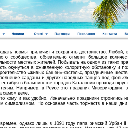
и
Новини
Статті
Партнери
Посилання
Контакти
В
юдать нормы приличия и сохранять достоинство. Любой, к
ного сообщества, обязательно отметит большое количес
ьности местных жителей. Побывать на одном из таких пра
сть окунуться в оживленную колоритную обстановку и по
роительство «живых башен»-кастельс, праздничные шеств
полнение сарданы и других народных танцев под фолькл
сентября в большинстве городов Каталонии проходят круп
телям. Например, в Реусе это праздник Мизерикордия, 
а самом деле,
о кому и как удобно. Изначально праздники строились н
ким символизмом. Но основная часть торжеств в наши дни
времен, однако лишь в 1091 году папа римский Урбан II