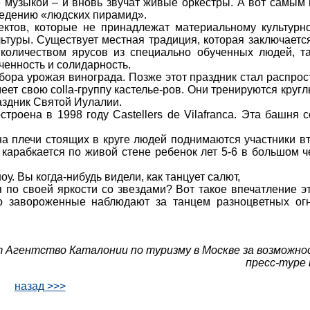
 музыкой – и вновь звучат живые оркестры. А вот самым
ведению «людских пирамид».
ектов, которые не принадлежат материальному культурн
туры. Существует местная традиция, которая заключается
количеством ярусов из специально обученных людей, та
ченность и солидарность.
бора урожая винограда. Позже этот праздник стал распро
ет свою colla-группу кастелье-ров. Они тренируются кругл
аздник Святой Иулалии.
оена в 1998 году Castellers de Vilafranca. Эта башня с
на плечи стоящих в круге людей поднимаются участники вт
рх карабкается по живой стене ребенок лет 5-6 в большом 
. Вы когда-нибудь видели, как танцует салют,
 по своей яркости со звездами? Вот такое впечатление эт
 завороженные наблюдают за танцем разноцветных огн
 Агентство Каталонии по туризму в Москве за возможно
пресс-туре
назад >>>