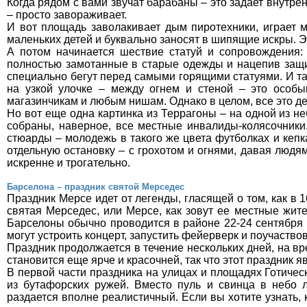
Когда рядом с вами звучат барабаны – это задает внутрен
– просто завораживает.
И вот площадь заволакивает дым пиротехники, играет му
маленьких детей и буквально заносят в шипящие искры. Э
А потом начинается шествие статуй и сопровождения:
полностью замотанные в старые одежды и нацепив защит
специально бегут перед самыми горящими статуями. И та
на узкой улочке – между огнем и стеной – это особы
магазинчикам и любым нишам. Однако в целом, все это д
Но вот еще одна картинка из Террагоны – на одной из н
собраны, наверное, все местные инвалиды-колясочники
стюарды – молодежь в такого же цвета футболках и кепк
отдельную остановку – с грохотом и огнями, давая людя
искренне и трогательно.
Барселона – праздник святой Мерседес
Праздник Мерсе идет от легенды, гласящей о том, как в 
святая Мерседес, или Мерсе, как зовут ее местные жит
Барселоны обычно проводится в районе 22-24 сентября 
могут устроить концерт, запустить фейерверк и поучаство
Праздник продолжается в течение нескольких дней, на вр
становится еще ярче и красочней, так что этот праздник 
В первой части праздника на улицах и площадях Готичес
из бутафорских ружей. Вместо пуль и свинца в небо л
раздается вполне реалистичный. Если вы хотите узнать, 