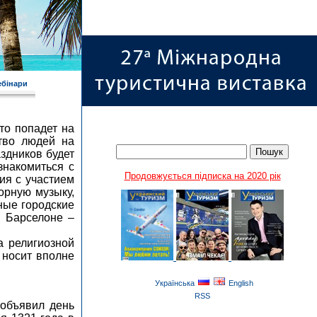
ебінари
то попадет на
тво людей на
здников будет
знакомиться с
Продовжується підписка на 2020 рік
ия с участием
орную музыку,
ные городские
в Барселоне –
а религиозной
 носит вполне
Українська
English
RSS
 объявил день