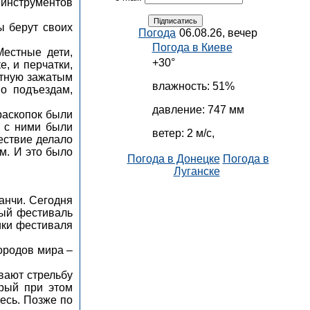
х инструментов
ы берут своих
Погода
06.08.26, вечер
Погода в
Киеве
Местные дети,
+30°
, и перчатки,
отную зажатым
влажность:
51%
по подъездам,
давление:
747 мм
раскопок были
м с ними были
ветер:
2 м/с,
ествие делало
м. И это было
Погода в Донецке
Погода в
Луганске
ранчи. Сегодня
ный фестиваль
ики фестиваля
городов мира –
вают стрельбу
орый при этом
десь. Позже по