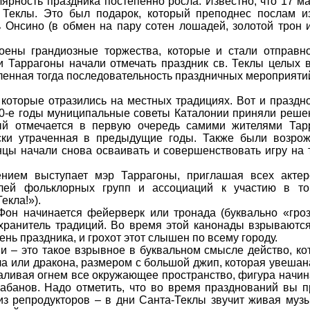
рность праздника постепенно росла. Известно, что 17 ма
 Теклы. Это был подарок, который преподнес послам из
ь Онсино (в обмен на пару сотен лошадей, золотой трон 
оены грандиозные торжества, которые и стали отправно
 Таррагоны начали отмечать праздник св. Теклы целых 
овленная тогда последовательность праздничных мероприяти
 которые отразились на местных традициях. Вот и праздн
970-е годы муниципальные советы Каталонии приняли реше
орый отмечается в первую очередь самими жителями Тар
ески утраченная в предыдущие годы. Также были возро
онцы начали снова осваивать и совершенствовать игру на
ием выступает мэр Таррагоны, приглашая всех актеро
елей фольклорных групп и ассоциаций к участию в то
екла!»).
Фон начинается фейерверк или тронада (буквально «гроз
 хранитель традиций. Во время этой канонады взрываютс
день праздника, и грохот этот слышен по всему городу.
 – это такое взрывное в буквальном смысле действо, ко
ла или дракона, размером с большой джип, которая увешан
заливая огнем все окружающее пространство, фигура начин
абанов. Надо отметить, что во время празднований вы п
з репродукторов – в дни Санта-Теклы звучит живая музы