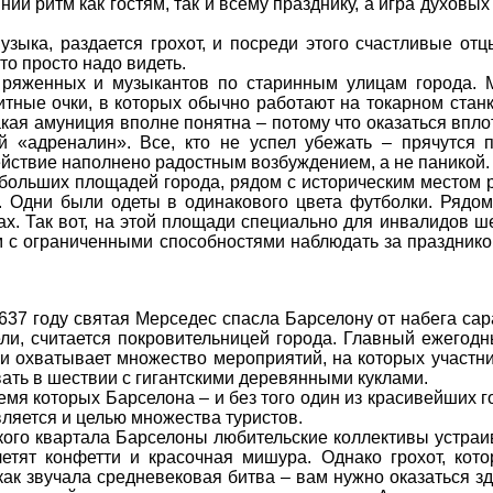
ний ритм как гостям, так и всему празднику, а игра духовы
зыка, раздается грохот, и посреди этого счастливые отц
то просто надо видеть.
 ряженных и музыкантов по старинным улицам города. 
ные очки, в которых обычно работают на токарном станке
кая амуниция вполне понятна – потому что оказаться впл
й «адреналин». Все, кто не успел убежать – прячутся 
ействие наполнено радостным возбуждением, а не паникой.
ебольших площадей города, рядом с историческим местом 
. Одни были одеты в одинакового цвета футболки. Рядо
ах. Так вот, на этой площади специально для инвалидов ш
м с ограниченными способностями наблюдать за празднико
1637 году святая Мерседес спасла Барселону от набега са
ели, считается покровительницей города. Главный ежегод
и охватывает множество мероприятий, на которых участн
вать в шествии с гигантскими деревянными куклами.
емя которых Барселона – и без того один из красивейших 
является и целью множества туристов.
кого квартала Барселоны любительские коллективы устраи
етят конфетти и красочная мишура. Однако грохот, кот
как звучала средневековая битва – вам нужно оказаться з