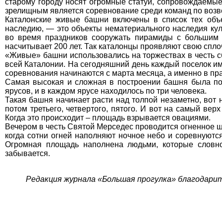
старому городу носят огромные статуи, сопровождаемые
зрелищным является соревнование среди команд по воз
Каталонские живые башни включены в список тех объ
наследию, — это объекты нематериального наследия куль
во время праздников сооружать пирамиды с большим 
насчитывает 200 лет. Так каталонцы проявляют свою спло
«Живые» башни использовались на торжествах в честь с
всей Каталонии. На сегодняшний день каждый поселок име
соревнования начинаются с марта месяца, а именно в пр
Самая высокая и сложная в построении башня была постр
ярусов, и в каждом ярусе находилось по три человека.
Такая башня начинает расти над толпой незаметно, вот 
потом третьего, четвертого, пятого. И вот на самый ве
Когда это происходит – площадь взрывается овациями.
Вечером в честь Святой Мерседес проводится огненное шоу
когда сотни огней наполняют ночное небо и соревнуются
Огромная площадь наполнена людьми, которые словно
забывается.
Редакция журнала «Большая прогулка» благодарит