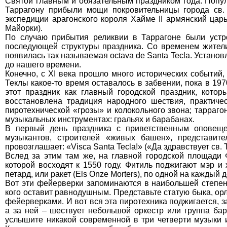
Святой главным и обязательным праздником года. Популя
Таррагону прибыли мощи покровительницы города св.
экспедиции арагонского короля Хайме II армянский цар
Майорки).
По случаю прибытия реликвии в Таррагоне были устр
последующей структуры праздника. Со временем жители
появилась так называемая octava de Santa Tecla. Устан
до нашего времени.
Конечно, с XI века прошло много исторических событий,
Теклы какое-то время оставалось в забвении, пока в 1
этот праздник как главный городской праздник, кот
восстановлена традиция народного шествия, практич
пиротехнической «грозы» и колокольного звона; тарраг
музыкальных инструментах: гральях и барабанах.
В первый день праздника с приветственным оповещен
музыкантов, строителей «живых башен», представит
провозглашает: «Visca Santa Tecla!» («Да здравствует св. Т
Вслед за этим там же, на главной городской площади 
которой восходят к 1550 году. Фитиль поджигают мэр и
петард, или ракет (Els Onze Morters), по одной на каждый 
Вот эти фейерверки запоминаются в наибольшей степени
кого оставит равнодушным. Представьте статую быка, ор
фейерверками. И вот вся эта пиротехника поджигается, 
а за ней – шествует небольшой оркестр или группа бар
услышите никакой современной в три четверти музыки и