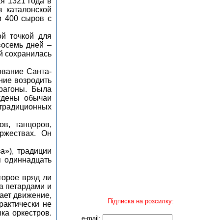
я 1321 года в
 каталонской
и 400 сыров с
й точкой для
восемь дней –
й сохранилась
ование Санта-
ние возродить
рагоны. Была
ждены обычаи
 традиционных
в, танцоров,
ржествах. Он
а»), традиции
я одиннадцать
торое вряд ли
а петардами и
ает движение,
Підписка на розсилку:
рактически не
ка оркестров.
e-mail: