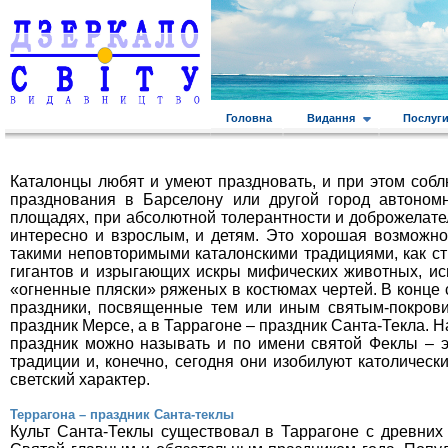
Головна
Видання
Послуг
Каталонцы любят и умеют праздновать, и при этом собл
празднования в Барселону или другой город автоном
площадях, при абсолютной толерантности и доброжелател
интересно и взрослым, и детям. Это хорошая возможно
такими неповторимыми каталонскими традициями, как ст
гигантов и изрыгающих искры мифических животных, ис
«огненные пляски» ряженых в костюмах чертей. В конце 
праздники, посвященные тем или иным святым-покрови
праздник Мерсе, а в Таррагоне – праздник Санта-Текла. Н
праздник можно называть и по имени святой Феклы – эт
традиции и, конечно, сегодня они изобилуют католичес
светский характер.
Террагона – праздник Санта-теклы
Культ Санта-Теклы существовал в Таррагоне с древних 