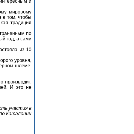
 интересным и
ому мировому
 в том, чтобы
кая традиция
страненным по
ый год, а сами
остояла из 10
орого уровня,
черном шлеме.
о производит.
ей. И это не
сть участия в
 по Каталонии