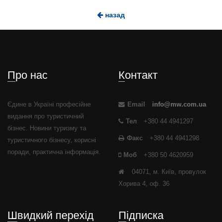
назад
Про нас
Контакт
Єдине в Україні професійне
Email
info@mw.com.ua
видання про туристичний
Тел
+380 44 4941297
бізнес. Новини туризму та
Факс
+380 44 4941298
туристичного бізнесу, корисні
поради, практична інформація.
Моб
+380 50 4620959
04071, м. Київ, провулок
Хорива 4, оф. 36
Швидкий перехід
Підписка