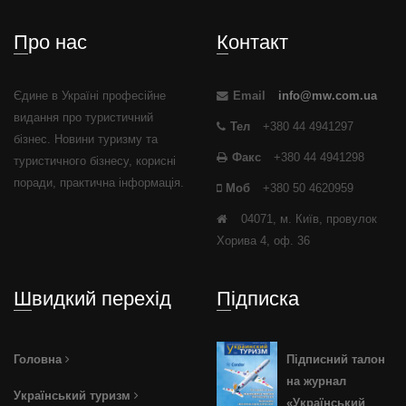
Про нас
Контакт
Єдине в Україні професійне
Email
info@mw.com.ua
видання про туристичний
Тел
+380 44 4941297
бізнес. Новини туризму та
Факс
+380 44 4941298
туристичного бізнесу, корисні
поради, практична інформація.
Моб
+380 50 4620959
04071, м. Київ, провулок
Хорива 4, оф. 36
Швидкий перехід
Підписка
Головна
Підписний талон
на журнал
Український туризм
«Український