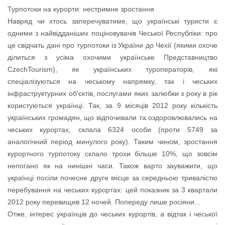
Турпотоки на курорти: нестримне зростання
Навряд чи хтось заперечуватиме, що українські туристи є
одними з найвідданіших поціновувачів Чеської Республіки: про
це свідчать дані про турпотоки із України до Чехії (якими охоче
ділиться з усіма охочими українське Представництво
CzechTourism), як українських туроператорів, які
спеціалізуються на чеському напрямку, так і чеських
інфраструктурних об’єктів, послугами яких залюбки з року в рік
користуються українці. Так, за 9 місяців 2012 року кількість
українських громадян, що відпочивали та оздоровлювались на
чеських курортах, склала 6324 особи (проти 5749 за
аналогічний період минулого року). Таким чином, зростання
курортного турпотоку склало трохи більше 10%, що зовсім
непогано як на нинішні часи. Також варто зауважити, що
українці посіли почесне друге місце за середньою тривалістю
перебування на чеських курортах: цей показник за 3 квартали
2012 року перевищив 12 ночей. Попереду лише росіяни...
Отже, інтерес українців до чеських курортів, а відтак і чеської