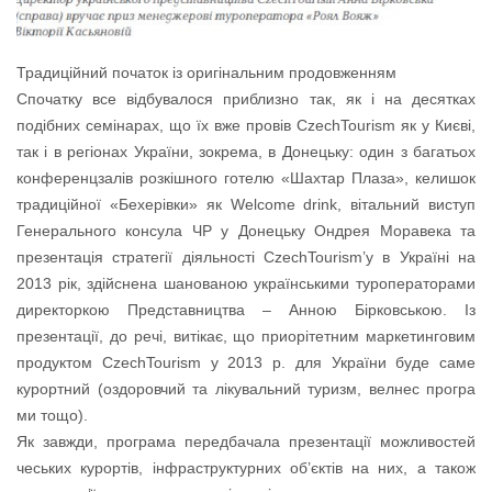
Традиційний початок із оригінальним продовженням
Спочатку все відбувалося приблизно так, як і на десятках
подібних семінарах, що їх вже провів CzechTourism як у Києві,
так і в регіонах України, зокрема, в Донецьку: один з багатьох
конференцзалів розкішного готелю «Шахтар Плаза», келишок
традиційної «Бехерівки» як Welcome drink, вітальний виступ
Генерального консула ЧР у Донецьку Ондрея Моравека та
презентація стратегії діяльності CzechTourism’у в Україні на
2013 рік, здійснена шанованою українськими туроператорами
директоркою Представництва – Анною Бірковською. Із
презентації, до речі, витікає, що приорітетним маркетинговим
продуктом CzechTourism у 2013 р. для України буде саме
курортний (оздоровчий та лікувальний туризм, велнес програ
ми тощо).
Як завжди, програма передбачала презентації можливостей
чеських курортів, інфраструктурних об’єктів на них, а також