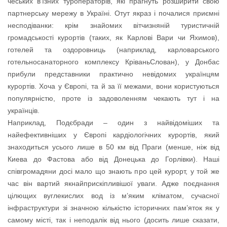
чеських в’їзних туроператорів, які прагнуть розширити свою
партнерську мережу в Україні. Отут якраз і почалися приємні
несподіванки: крім знайомих вітчизняній туристичній
громадськості курортів (таких, як Карлові Вари чи Яхимов),
готелей та оздоровниць (наприклад, карловарського
готельносанаторного комплексу КріваньСлован), у Донбас
прибули представники практично невідомих українцям
курортів. Хоча у Європі, та й за її межами, вони користуються
популярністю, проте із задоволенням чекають тут і на
українців.
Наприклад, Подєбради – один з найвідоміших та
найефективніших у Європі кардіологічних курортів, який
знаходиться усього лише в 50 км від Праги (менше, ніж від
Киева до Фастова або від Донецька до Горлівки). Наші
співгромадяни досі мало що знають про цей курорт, у той же
час він вартий якнайприскіпливішої уваги. Адже поєднання
цілющих вуглекислих вод із м’яким кліматом, сучасної
інфраструктури зі значною кількістю історичних пам’яток як у
самому місті, так і неподалік від нього (досить лише сказати,