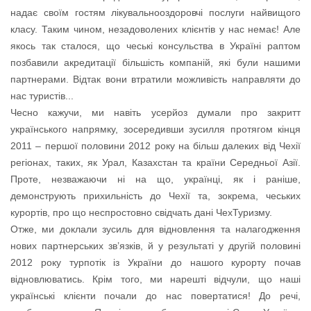
надає своїм гостям лікувальнооздоровчі послуги найвищого
класу. Таким чином, незадоволених клієнтів у нас немає! Але
якось так сталося, що чеські консульства в Україні раптом
позбавили акредитації більшість компаній, які були нашими
партнерами. Відтак вони втратили можливість направляти до
нас туристів...
Чесно кажучи, ми навіть усерйоз думали про закритт
українського напрямку, зосередивши зусилля протягом кінця
2011 – першої половини 2012 року на більш далеких від Чехії
регіонах, таких, як Урал, Казахстан та країни Середньої Азії.
Проте, незважаючи ні на що, українці, як і раніше,
демонструють прихильність до Чехії та, зокрема, чеських
курортів, про що неспростовно свідчать дані ЧехТуризму.
Отже, ми доклали зусиль для відновлення та налагодження
нових партнерських зв’язків, й у результаті у другій половині
2012 року турпотік із України до нашого курорту почав
відновлюватись. Крім того, ми нарешті відчули, що наші
українські клієнти почали до нас повертатися! До речі,