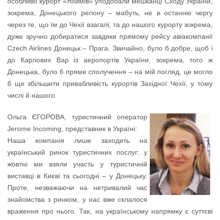
особливо курорт «Яхимів» уподобали мешканці Сходу України,
зокрема, Донецького регіону – мабуть, не в останню чергу
через те, що їм до Чехії взагалі, та до нашого курорту зокрема,
дуже зручно добиратися завдяки прямому рейсу авіакомпанії
Czech Airlines Донецьк – Прага. Звичайно, було б добре, щоб і
до Карлових Вар із аеропортів України, зокрема, того ж
Донецька, було б пряме сполучення – на мій погляд, це могло
б ще збільшити привабливість курортів Західної Чехії, у тому
числі й нашого.
Ольга ЄГОРОВА, туристичний оператор
Jerome Incoming, представник в Україні:
Наша компанія лише заходить на
український ринок туристичних послуг: у
жовтні ми взяли участь у туристичній
виставці в Києві та сьогодні – у Донецьку.
Проте, незважаючи на нетривалий час
знайомства з ринком, у нас вже склалося
враження про нього. Так, на українському напрямку є суттєві