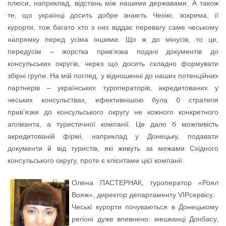
плюси, наприклад, відстань між нашими державами. А також
те, що українці досить добре знають Чехію, зокрема, її
курорти, тож багато хто з них віддає перевагу саме чеському
напрямку перед усіма іншими. Що ж до мінусів, то це,
передусім – жорстка прив’язка подачі документів до
консульських округів, через що досить складно формувати
збірні групи. На мій погляд, у відношенні до наших потенційних
партнерів – українських туроператорів, акредитованих у
чеських консульствах, ефективнішою була б стратегія
прив’язки до консульського округу не кожного конкретного
апліканта, а туристичної компанії. Це дало б можливість
акредитованій фірмі, наприклад у Донецьку, подавати
документи й від туристів, які живуть за межами Східного
консульського округу, проте є клієнтами цієї компанії.
Олена ПАСТЕРНАК, туроператор «Роял
Вояж», директор департаменту VIPсервісу:
Чеські курорти почуваються в Донецькому
регіоні дуже впевнено: мешканці Донбасу,