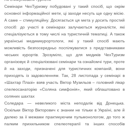
Семінари ЧехТуризму побудовані у такий спосіб, що окрім
основної інформаційної мети, ці заходи несуть ще одну місію.
А саме – стимуляційну. Досягається ця мета у досить простий
спосіб: до участі в семінарах залучаються журналісти, які
спеціалізуються в тому числі на туристичній тематиці. А також
українські медикикурортологи, які у такий спосіб мають
можливість безпосередньо поспілкуватися з представниками
чеських курортів. Зрозуміло, що для медиків ЧехТуризм
організовує й спеціалізовані семінари та ознайомчі тури, проте
й на заходи, призначені для туристичних компаній, вони
приходять із задоволенням. Так, 28 листопада у семінарі в
«Шахтар Плазі» взяв участь Віктор Музильов – головний лікар
спелеосанаторію «Соляна симфонія», який облаштовано в
соляних шахтах
Соледара — невеликого міста неподалік від Донецька.
Оскільки Віктор Вікторович є знании не тільки в Україні, але й
далеко за ії межами практикуючим пульмонологом, до того ж
палким прихильником спелеотерапії та інших способів