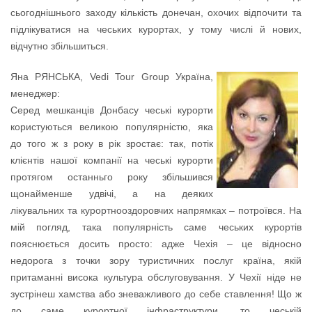
сьогоднішнього заходу кількість донечан, охочих відпочити та
підлікуватися на чеських курортах, у тому числі й нових,
відчутно збільшиться.
Яна РЯНСЬКА, Vedi Tour Group Україна,
менеджер:
Серед мешканців Донбасу чеські курорти
користуються великою популярністю, яка
до того ж з року в рік зростає: так, потік
клієнтів нашої компанії на чеські курорти
протягом останньго року збільшився
щонайменше удвічі, а на деяких
лікувальних та курортнооздоровчих напрямках – потроївся. На
мій погляд, така популярність саме чеських курортів
пояснюється досить просто: адже Чехія – це відносно
недорога з точки зору туристичних послуг країна, якій
притаманні висока культура обслуговування. У Чехії ніде не
зустрінеш хамства або зневажливого до себе ставлення! Що ж
до саме курортної інфраструктури, то чеській