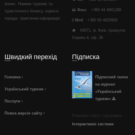
бізнес. Новини туризму та
Факс
+380 44 4941298
туристичного бізнесу, корисні
поради, практична інформація.
Моб
+380 50 4620959
04071, м. Київ, провулок
Хорива 4, оф. 36
Швидкий перехід
Підписка
Головна
Підписний талон
на журнал
Український туризм
«Український
туризм»
Послуги
Повна версія сайту
Розрабка сайту і підтримка:
Інтерактивні системи