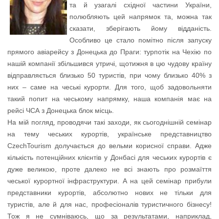
та й узагалі східної частини України,
полюбляють цей напрямок та, можна так
сказати, зберігають йому відданість.
Особливо це стало помітно після запуску
прямого авіарейсу з Донецька до Праги: турпотік на Чехію по
нашій компанії збільшився утричі, щотижня в цю чудову країну
відправляється близько 50 туристів, при чому близько 40% з
них – саме на чеські курорти. Для того, щоб задовольняти
такий попит на чеському напрямку, наша компанія має на
рейсі ЧСА з Донецька блок місць.
На мій погляд, проводячи такі заходи, як сьогоднішній семінар
на тему чеських курортів, українське представництво
CzechTourism долучається до вельми корисної справи. Адже
кількість потенційних клієнтів у Донбасі для чеських курортів є
дуже великою, проте далеко не всі знають про розмаїття
чеської курортної інфраструктури. А на цей семінар прибули
представники курортів, абсолютно нових не тільки для
туристів, але й для нас, професіоналів туристичного бізнесу!
Тож я не сумніваюсь, що за результатами, наприклад,