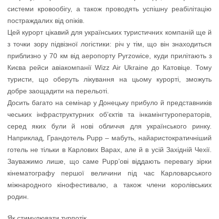
системи кровообігу, а також проводять успішну реабілітацію
постраждалих від опіків.
Цей курорт цікавий для українських туристичних компаній ще й
з точки зору підвізної логістики: річ у тім, що він знаходиться
приблизно у 70 км від аеропорту Pyrzowice, куди прилітають з
Києва рейси авіакомпанії Wizz Air Ukraine до Катовіце. Тому
туристи, що оберуть лікування на цьому курорті, зможуть
добре заощадити на перельоті.
Досить багато на семінар у Донецьку прибуло й представників
чеських інфраструктурних об’єктів та інкамінгтуроператорів,
серед яких були й нові обличчя для українського ринку.
Наприклад, Грандотель Pupp – мабуть, найаристократичніший
готель не тільки в Карлових Варах, але й в усій Західній Чехії.
Зауважимо лише, що саме Pupp’ові віддають перевагу зірки
кінематографу першої величини під час Карловарського
міжнародного кінофестивалю, а також члени королівських
родин.
Як стимулювати турпотік