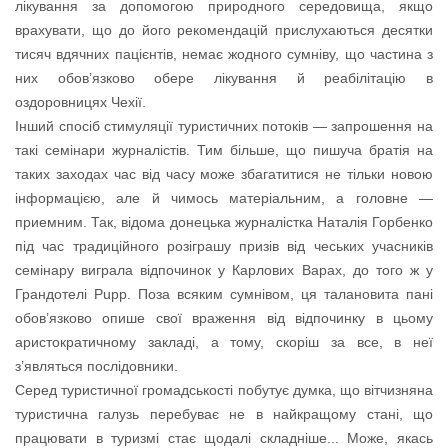
лікування за допомогою природного середовища, якщо
врахувати, що до його рекомендацій прислухаються десятки
тисяч вдячних пацієнтів, немає жодного сумніву, що частина з
них обов’язково обере лікування й реабілітацію в
оздоровницях Чехії.
Інший спосіб стимуляції туристичних потоків — запрошення на
такі семінари журналістів. Тим більше, що пишуча братія на
таких заходах час від часу може збагатитися не тільки новою
інформацією, але й чимось матеріальним, а головне —
приемним. Так, відома донецька журналістка Наталія Горбенко
під час традиційного розіграшу призів від чеських учасників
семінару виграла відпочинок у Карлових Варах, до того ж у
Грандотелі Pupp. Поза всяким сумнівом, ця талановита пані
обов’язково опише свої враження від відпочинку в цьому
аристократичному закладі, а тому, скоріш за все, в неї
з’являться послідовники.
Серед туристичної громадськості побутує думка, що вітчизняна
туристична галузь перебуває не в найкращому стані, що
працювати в туризмі стає щодалі складніше... Може, якась