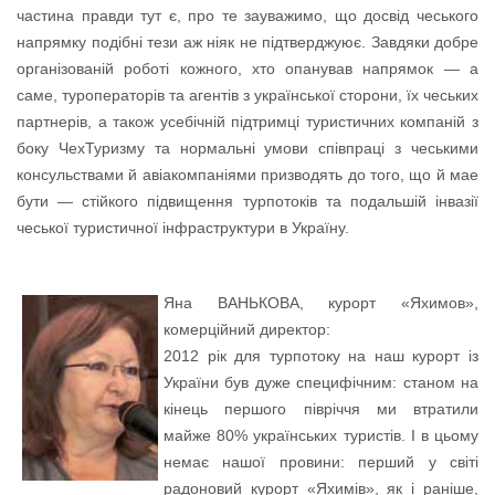
частина правди тут є, про те зауважимо, що досвід чеського
напрямку подібні тези аж ніяк не підтверджуює. Завдяки добре
організованій роботі кожного, хто опанував напрямок — а
саме, туроператорів та агентів з української сторони, їх чеських
партнерів, а також усебічній підтримці туристичних компаній з
боку ЧехТуризму та нормальні умови співпраці з чеськими
консульствами й авіакомпаніями призводять до того, що й мае
бути — стійкого підвищення турпотоків та подальшій інвазії
чеської туристичної інфраструктури в Україну.
Яна ВАНЬКОВА, курорт «Яхимов»,
комерційний директор:
2012 рік для турпотоку на наш курорт із
України був дуже специфічним: станом на
кінець першого півріччя ми втратили
майже 80% українських туристів. І в цьому
немає нашої провини: перший у світі
радоновий курорт «Яхимів», як і раніше,