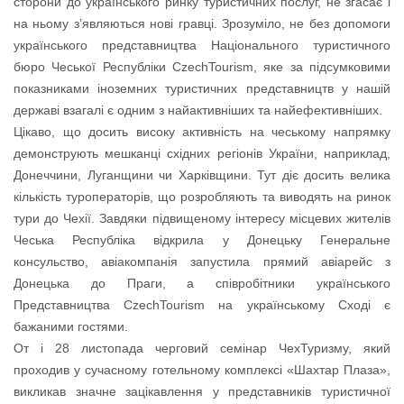
сторони до українського ринку туристичних послуг, не згасає і
на ньому з’являються нові гравці. Зрозуміло, не без допомоги
українського представництва Національного туристичного
бюро Чеської Республіки CzechTourism, яке за підсумковими
показниками іноземних туристичних представництв у нашій
державі взагалі є одним з найактивніших та найефективніших.
Цікаво, що досить високу активність на чеському напрямку
демонструють мешканці східних регіонів України, наприклад,
Донеччини, Луганщини чи Харківщини. Тут діє досить велика
кількість туроператорів, що розробляють та виводять на ринок
тури до Чехії. Завдяки підвищеному інтересу місцевих жителів
Чеська Республіка відкрила у Донецьку Генеральне
консульство, авіакомпанія запустила прямий авіарейс з
Донецька до Праги, а співробітники українського
Представництва CzechTourism на українському Сході є
бажаними гостями.
От і 28 листопада черговий семінар ЧехТуризму, який
проходив у сучасному готельному комплексі «Шахтар Плаза»,
викликав значне зацікавлення у представників туристичної