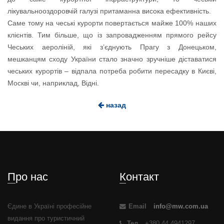
лікувальнооздоровчій галузі притаманна висока ефективність.
Саме тому на чеські курорти повертається майже 100% наших
клієнтів. Тим більше, що із запровадженням прямого рейсу
Чеських аероліній, які з’єднують Прагу з Донецьком,
мешканцям сходу України стало значно зручніше діставатися
чеських курортів – відпала потреба робити пересадку в Києві,
Москві чи, наприклад, Відні.
назад
Про нас
Контакт
Єдине в Україні професійне
Email
info@mw.com.ua
видання про туристичний
Тел
+380 44 4941297